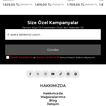
1.529,00 TL
1.619,00 TL
1.709,00 TL
1.61
TL
1.699,00 TL
1.799,00 TL
1.899,00 TL
Size Özel Kampanyalar
Hemen Kayıt Ol Fırsatlardan Önce Sen Haberdar Ol!
Gönder
Üyelik koşullarını
ve
kişisel verilerimin
korunmasını kabul ediyorum.
HAKKIMIZDA
Hakkımızda
Mağazalarımız
Blog
İletişim