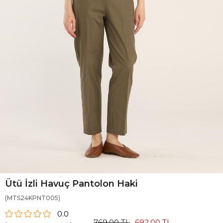
Ütü İzli Havuç Pantolon Haki
(MTS24KPNT005)
0.0
769,00 TL
692,00 TL