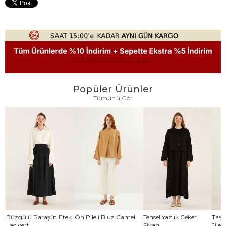
Popüler Ürünler
Tümünü Gör
se
Büzgülü Paraşüt Etek
Ön Pileli Bluz Camel
Tensel Yazlık Ceket
Taşl
Lacivert
Siyah
Jile 