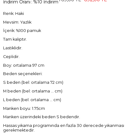
İndirim Oranı
:
%
10
İndirim
Renk: Haki
Mevsim: Yazlık
İçerik: %100 pamuk
Tam kalıptır.
Lastiklidir.
Ceplidir.
Boy: ortalama 97 cm
Beden seçenekleri:
S beden (bel: ortalama 72 cm)
M beden (bel: ortalama ... cm)
L beden (bel: ortalama ... cm)
Manken boyu: 1.75cm
Manken üzerindeki beden S bedendir.
Hassas yıkama programında en fazla 30 derecede yıkanması
gerekmektedir.