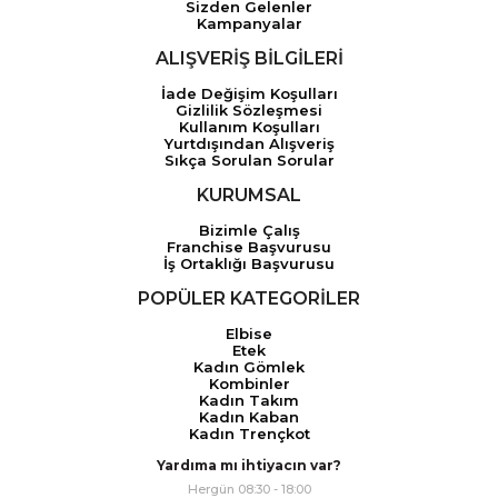
Sizden Gelenler
Kampanyalar
ALIŞVERİŞ BİLGİLERİ
İade Değişim Koşulları
Gizlilik Sözleşmesi
Kullanım Koşulları
Yurtdışından Alışveriş
Sıkça Sorulan Sorular
KURUMSAL
Bizimle Çalış
Franchise Başvurusu
İş Ortaklığı Başvurusu
POPÜLER KATEGORİLER
Elbise
Etek
Kadın Gömlek
Kombinler
Kadın Takım
Kadın Kaban
Kadın Trençkot
Yardıma mı ihtiyacın var?
Hergün 08:30 - 18:00