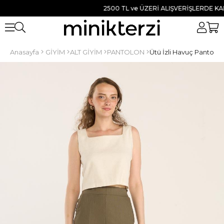
2500 TL ve ÜZERİ ALIŞVERİŞLERDE KARGO
Anasayfa
GİYİM
ALT GİYİM
PANTOLON
Ütü İzli Havuç Pantolon