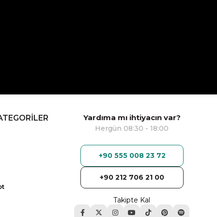
Yardıma mı ihtiyacın var?
ATEGORİLER
Hergün 08:30 - 18:00
+90 555 008 23 72
+90 212 706 21 00
ot
Takipte Kal