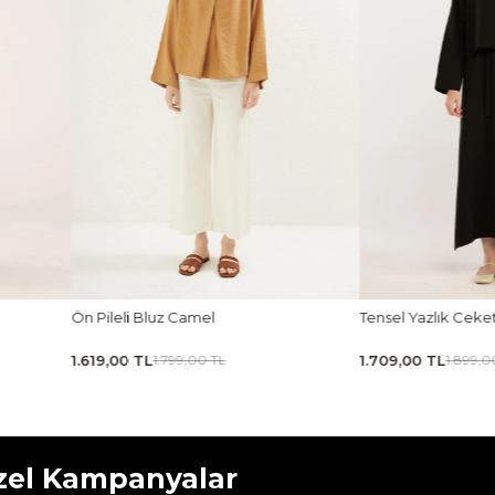
Tensel Yazlık Ceket Siyah
Tensel Jile Elbise Açı
1.709,00 TL
1.979,00 TL
1.899,00 TL
2.199,00 
zel Kampanyalar