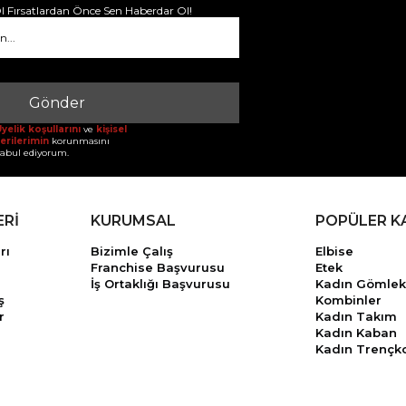
 Fırsatlardan Önce Sen Haberdar Ol!
Gönder
yelik koşullarını
ve
kişisel
erilerimin
korunmasını
abul ediyorum.
ERİ
KURUMSAL
POPÜLER K
rı
Bizimle Çalış
Elbise
Franchise Başvurusu
Etek
İş Ortaklığı Başvurusu
Kadın Gömlek
ş
Kombinler
r
Kadın Takım
Kadın Kaban
Kadın Trençk