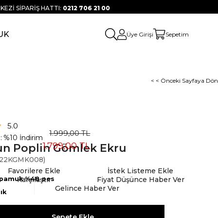
KEZİ SİPARİŞ HATTI:
0212 706 21 00
UK
Üye Girişi
Sepetim
< < Önceki Sayfaya Dön
5.0
1.999,00 TL
:
%
10
İndirim
1.799,00 TL
n Poplin Gömlek Ekru
22KGMK008)
Favorilere Ekle
İstek Listeme Ekle
 pamuk %48 pes
Karşılaştır
Fiyat Düşünce Haber Ver
Gelince Haber Ver
ık