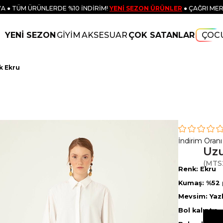
A ● TÜM ÜRÜNLERDE %10 İNDİRİM!
YENİ SEZON ÜRÜNLER
● ÇAĞRI MER
YENİ SEZON
GİYİM
AKSESUAR
ÇOK SATANLAR
ÇOC
k Ekru
İndirim Oranı
Uzu
(MTS
Renk: Ekru
Kumaş: %52
Mevsim: Yazl
Bol kalıptır.