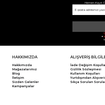
Hemen Kayıt Ol
Ü
v
k
HAKKIMIZDA
ALIŞVERİŞ BİLGİL
Hakkımızda
İade Değişim Koşulla
Mağazalarımız
Gizlilik Sözleşmesi
Blog
Kullanım Koşulları
İletişim
Yurtdışından Alışveri
Sizden Gelenler
Sıkça Sorulan Sorula
Kampanyalar