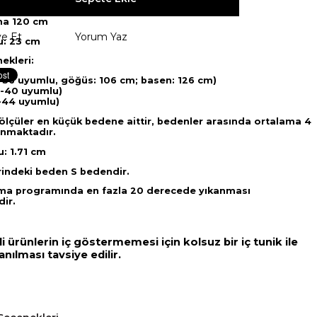
ur.
ma 120 cm
ye Et
Yorum Yaz
u: 23 cm
ekleri:
-36 uyumlu, göğüs: 106 cm; basen: 126 cm)
-40 uyumlu)
-44 uyumlu)
 ölçüler en küçük bedene aittir, bedenler arasında ortalama 4
unmaktadır.
: 1.71 cm
indeki beden S bedendir.
ma programında en fazla 20 derecede yıkanması
ir.
i ürünlerin iç göstermemesi için kolsuz bir iç tunik ile
lanılması tavsiye edilir.