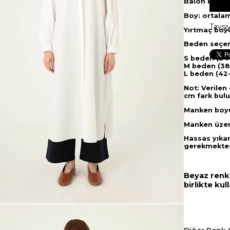
Balon kollud
Boy: ortala
Tavsi
Yırtmaç boy
Beden seçen
S beden (34
M beden (38
L beden (42
Not: Verilen
cm fark bul
Manken boyu
Manken üzer
Hassas yıka
gerekmekted
Beyaz renkl
birlikte kul