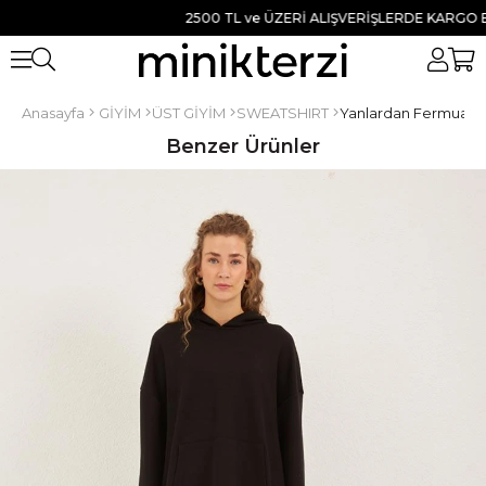
2500 TL ve ÜZERİ ALIŞVERİŞLERDE KARGO BEDAV
Anasayfa
GİYİM
ÜST GİYİM
SWEATSHIRT
Yanlardan Fermuarlı 
Benzer Ürünler