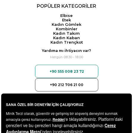
POPÜLER KATEGORİLER
Elbise
Etek
Kadın Gömlek
Kombinler
Kadın Takım
Kadın Kaban
Kadın Trençkot
Yardıma mı ihtiyacın var?
Hergün 08:30 - 18:00
+90 555 008 23 72
+90 212 706 21 00
© 2025
minikterzi.com
- Tüm Hakları Saklıdır.