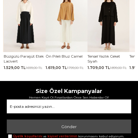
se
Büzgülü Paraşüt Etek
Ön Pileli Bluz Camel
Tensel Yazlık Ceket
Tense
Lacivert
Siyah
1.529,00 TL
1.619,00 TL
1.709,00 TL
1.97
TL
1.699,00 TL
1.799,00 TL
1.899,00 TL
Size Özel Kampanyalar
Hemen Kayıt Ol Fırsatlardan Önce Sen Haberdar Ol!
Gönder
Üyelik koşullarını
ve
kişisel verilerimin
korunmasını kabul ediyorum.