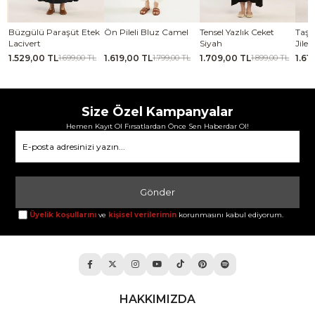
se
Büzgülü Paraşüt Etek
Ön Pileli Bluz Camel
Tensel Yazlık Ceket
Taşl
Lacivert
Siyah
Jile
1.529,00 TL
1.619,00 TL
1.709,00 TL
1.61
TL
1.699,00 TL
1.799,00 TL
1.899,00 TL
Size Özel Kampanyalar
Hemen Kayıt Ol Fırsatlardan Önce Sen Haberdar Ol!
Gönder
Üyelik koşullarını
ve
kişisel verilerimin
korunmasını kabul ediyorum.
HAKKIMIZDA