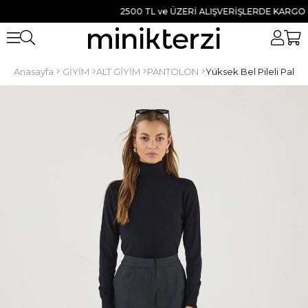
2500 TL ve ÜZERİ ALIŞVERİŞLERDE KARGO BED
Anasayfa
GİYİM
ALT GİYİM
PANTOLON
Yüksek Bel Pileli Palaz