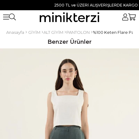
2500 TL ve ÜZERİ ALIŞVERİŞLERDE KARGO BEDA
Anasayfa
GİYİM
ALT GİYİM
PANTOLON
%100 Keten Flare Panto
Benzer Ürünler