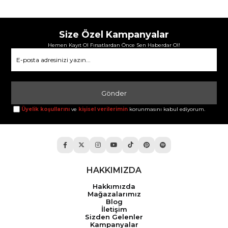
Size Özel Kampanyalar
Hemen Kayıt Ol Fırsatlardan Önce Sen Haberdar Ol!
Gönder
Üyelik koşullarını
ve
kişisel verilerimin
korunmasını kabul ediyorum.
HAKKIMIZDA
Hakkımızda
Mağazalarımız
Blog
İletişim
Sizden Gelenler
Kampanyalar