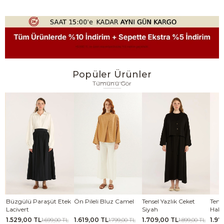
Popüler Ürünler
Tümünü Gör
se
Büzgülü Paraşüt Etek
Ön Pileli Bluz Camel
Tensel Yazlık Ceket
Tense
Lacivert
Siyah
Haki
1.529,00 TL
1.619,00 TL
1.709,00 TL
1.97
TL
1.699,00 TL
1.799,00 TL
1.899,00 TL