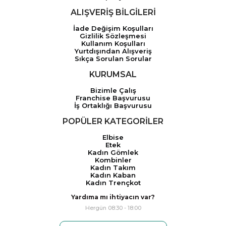
ALIŞVERİŞ BİLGİLERİ
İade Değişim Koşulları
Gizlilik Sözleşmesi
Kullanım Koşulları
Yurtdışından Alışveriş
Sıkça Sorulan Sorular
KURUMSAL
Bizimle Çalış
Franchise Başvurusu
İş Ortaklığı Başvurusu
POPÜLER KATEGORİLER
Elbise
Etek
Kadın Gömlek
Kombinler
Kadın Takım
Kadın Kaban
Kadın Trençkot
Yardıma mı ihtiyacın var?
Hergün 08:30 - 18:00