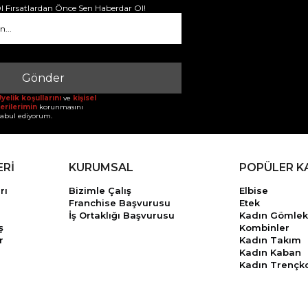
 Fırsatlardan Önce Sen Haberdar Ol!
Gönder
yelik koşullarını
ve
kişisel
erilerimin
korunmasını
abul ediyorum.
ERİ
KURUMSAL
POPÜLER K
rı
Bizimle Çalış
Elbise
Franchise Başvurusu
Etek
İş Ortaklığı Başvurusu
Kadın Gömlek
ş
Kombinler
r
Kadın Takım
Kadın Kaban
Kadın Trençk