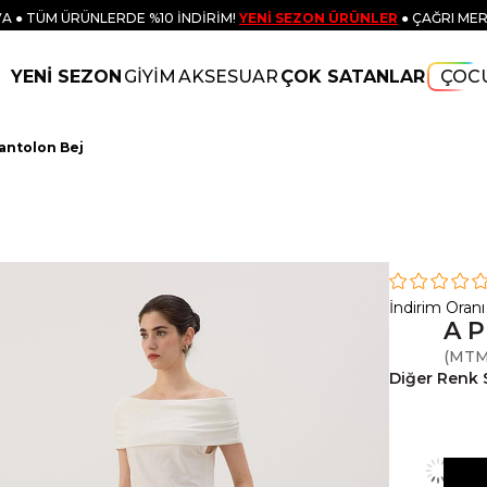
A ● TÜM ÜRÜNLERDE %10 İNDİRİM!
YENİ SEZON ÜRÜNLER
● ÇAĞRI MER
YENİ SEZON
GİYİM
AKSESUAR
ÇOK SATANLAR
ÇOC
Pantolon Bej
İndirim Oranı
A P
(MTM
Diğer Renk 