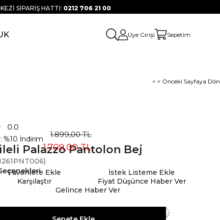
KEZİ SİPARİŞ HATTI:
0212 706 21 00
UK
Üye Girişi
Sepetim
< < Önceki Sayfaya Dön
0.0
1.899,00 TL
:
%
10
İndirim
1.709,00 TL
ileli Palazzo Pantolon Bej
261PNT006)
Seçenekleri
Favorilere Ekle
İstek Listeme Ekle
Karşılaştır
Fiyat Düşünce Haber Ver
Gelince Haber Ver