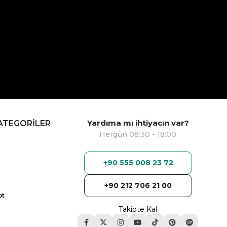
Yardıma mı ihtiyacın var?
ATEGORİLER
Hergün 08:30 - 18:00
+90 555 008 23 72
+90 212 706 21 00
ot
Takipte Kal