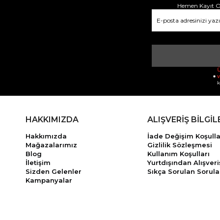
Hemen Kayıt Ol
Ü
v
k
HAKKIMIZDA
ALIŞVERİŞ BİLGİL
Hakkımızda
İade Değişim Koşulla
Mağazalarımız
Gizlilik Sözleşmesi
Blog
Kullanım Koşulları
İletişim
Yurtdışından Alışveri
Sizden Gelenler
Sıkça Sorulan Sorula
Kampanyalar