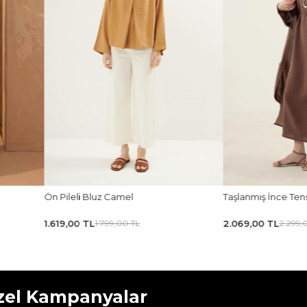
Taşlanmış İnce Tensel Abaya Kahverengi
Taşlanmış İnce Tensel
2.069,00 TL
1.619,00 TL
2.299,00 TL
1.799,00 
zel Kampanyalar