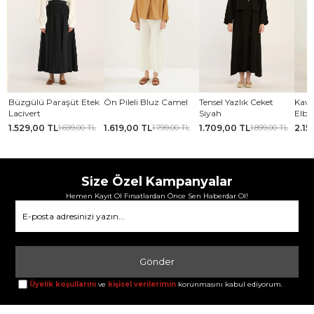
se
Büzgülü Paraşüt Etek
Ön Pileli Bluz Camel
Tensel Yazlık Ceket
Kavi
Lacivert
Siyah
Elbi
1.529,00 TL
1.619,00 TL
1.709,00 TL
2.15
TL
1.699,00 TL
1.799,00 TL
1.899,00 TL
Size Özel Kampanyalar
Hemen Kayıt Ol Fırsatlardan Önce Sen Haberdar Ol!
Gönder
Üyelik koşullarını
ve
kişisel verilerimin
korunmasını kabul ediyorum.