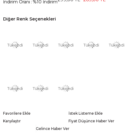
İndirim Oranı
:
%
10
İndirim
Diğer Renk Seçenekleri
Tükendi
Tükendi
Tükendi
Tükendi
Tükendi
Tükendi
Tükendi
Tükendi
Favorilere Ekle
İstek Listeme Ekle
Karşılaştır
Fiyat Düşünce Haber Ver
Gelince Haber Ver