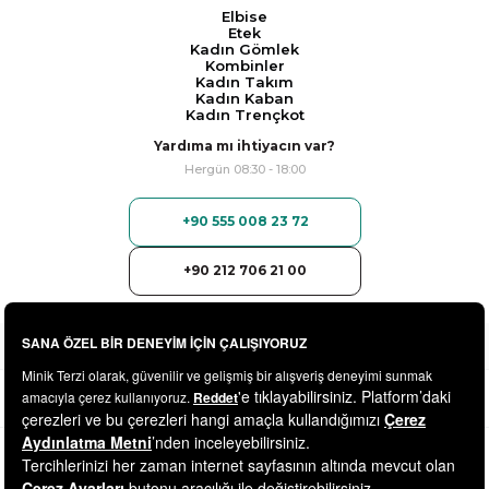
Elbise
Etek
Kadın Gömlek
Kombinler
Kadın Takım
Kadın Kaban
Kadın Trençkot
Yardıma mı ihtiyacın var?
Hergün 08:30 - 18:00
+90 555 008 23 72
+90 212 706 21 00
© 2025
minikterzi.com
- Tüm Hakları Saklıdır.