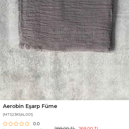
Aerobin Eşarp Füme
(MTS23KSAL001)
0.0
299,00 TL
269,00 TL