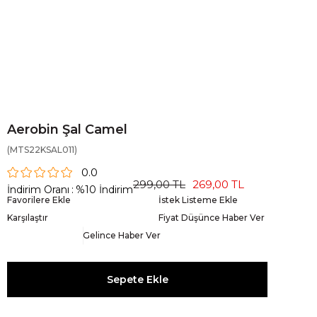
Aerobin Şal Camel
(MTS22KSAL011)
0.0
299,00 TL
269,00 TL
İndirim Oranı
:
%
10
İndirim
Favorilere Ekle
İstek Listeme Ekle
Karşılaştır
Fiyat Düşünce Haber Ver
Gelince Haber Ver