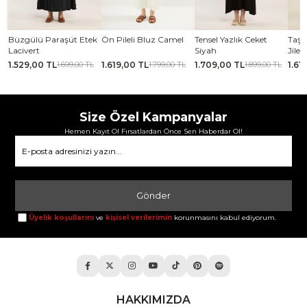
Büzgülü Paraşüt Etek
Ön Pileli Bluz Camel
Tensel Yazlık Ceket
Taşlanm
Lacivert
Siyah
Jile Koy
1.529,00 TL
1.619,00 TL
1.709,00 TL
1.619,
1.699,00 TL
1.799,00 TL
1.899,00 TL
Size Özel Kampanyalar
Hemen Kayıt Ol Fırsatlardan Önce Sen Haberdar Ol!
Gönder
Üyelik koşullarını
ve
kişisel verilerimin
korunmasını kabul ediyorum.
HAKKIMIZDA