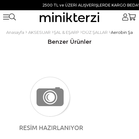
2500 TL ve ÜZERİ ALIŞVERİŞLERDE KARGO BEDAVA 
Anasayfa
AKSESUAR
ŞAL & EŞARP
DÜZ ŞALLAR
Aerobin Şal 
Benzer Ürünler