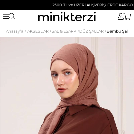
2500 TL ve ÜZERİ ALIŞVERİŞLERDE KARGO BEDAV
Anasayfa
AKSESUAR
ŞAL & EŞARP
DÜZ ŞALLAR
Bambu Şal Ka