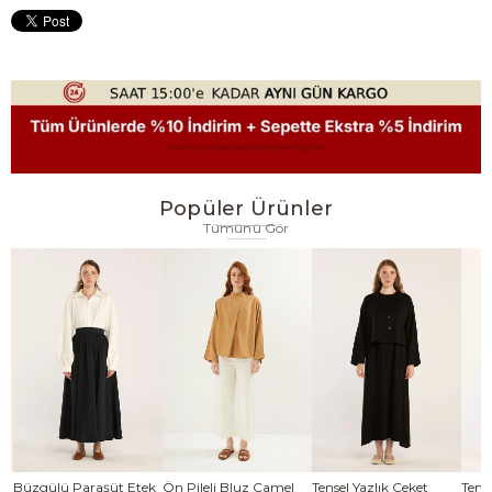
Popüler Ürünler
Tümünü Gör
se
Büzgülü Paraşüt Etek
Ön Pileli Bluz Camel
Tensel Yazlık Ceket
Tense