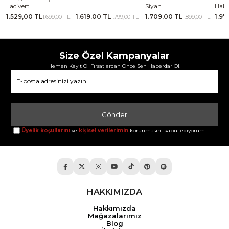
Lacivert
Siyah
Haki
1.529,00 TL
1.619,00 TL
1.709,00 TL
1.97
TL
1.699,00 TL
1.799,00 TL
1.899,00 TL
Size Özel Kampanyalar
Hemen Kayıt Ol Fırsatlardan Önce Sen Haberdar Ol!
Gönder
Üyelik koşullarını
ve
kişisel verilerimin
korunmasını kabul ediyorum.
HAKKIMIZDA
Hakkımızda
Mağazalarımız
Blog