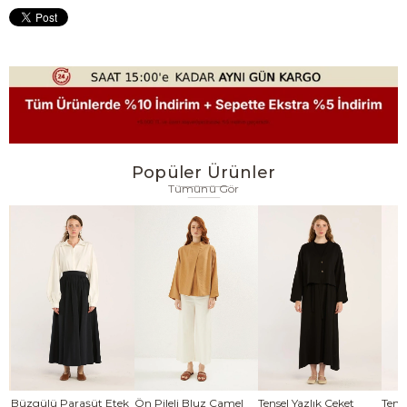
Popüler Ürünler
Tümünü Gör
se
Büzgülü Paraşüt Etek
Ön Pileli Bluz Camel
Tensel Yazlık Ceket
Tense