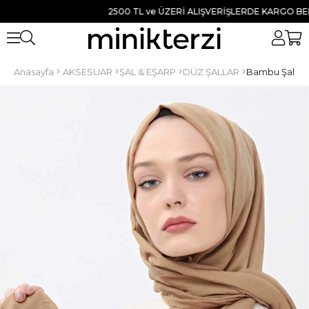
2500 TL ve ÜZERİ ALIŞVERİŞLERDE KARGO BEDAVA ●
Anasayfa
AKSESUAR
ŞAL & EŞARP
DÜZ ŞALLAR
Bambu Şal Ha