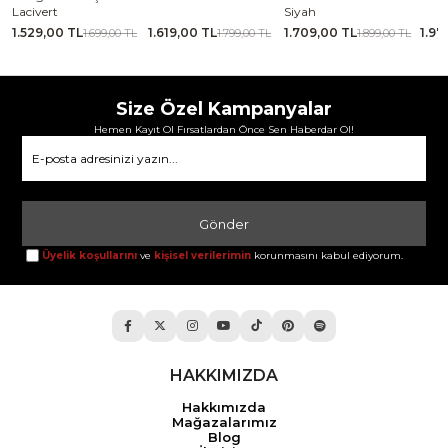
Lacivert
Siyah
1.529,00 TL
1.619,00 TL
1.709,00 TL
1.97
TL
1.699,00 TL
1.799,00 TL
1.899,00 TL
Size Özel Kampanyalar
Hemen Kayıt Ol Fırsatlardan Önce Sen Haberdar Ol!
Gönder
Üyelik koşullarını
ve
kişisel verilerimin
korunmasını kabul ediyorum.
HAKKIMIZDA
Hakkımızda
Mağazalarımız
Blog