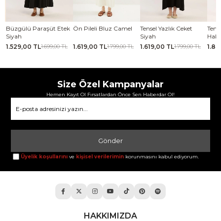
se
Büzgülü Paraşüt Etek
Ön Pileli Bluz Camel
Tensel Yazlık Ceket
Tense
Siyah
Siyah
Haki
1.529,00 TL
1.619,00 TL
1.619,00 TL
1.88
TL
1.699,00 TL
1.799,00 TL
1.799,00 TL
Size Özel Kampanyalar
Hemen Kayıt Ol Fırsatlardan Önce Sen Haberdar Ol!
Gönder
Üyelik koşullarını
ve
kişisel verilerimin
korunmasını kabul ediyorum.
HAKKIMIZDA