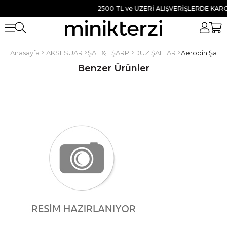
2500 TL ve ÜZERİ ALIŞVERİŞLERDE KARGO 
Anasayfa
AKSESUAR
ŞAL & EŞARP
DÜZ ŞALLAR
Aerobin Şal G
Benzer Ürünler