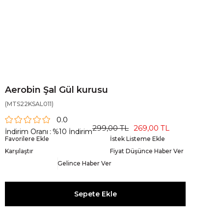
Aerobin Şal Gül kurusu
(MTS22KSAL011)
0.0
299,00 TL
269,00 TL
İndirim Oranı
:
%
10
İndirim
Favorilere Ekle
İstek Listeme Ekle
Karşılaştır
Fiyat Düşünce Haber Ver
Gelince Haber Ver