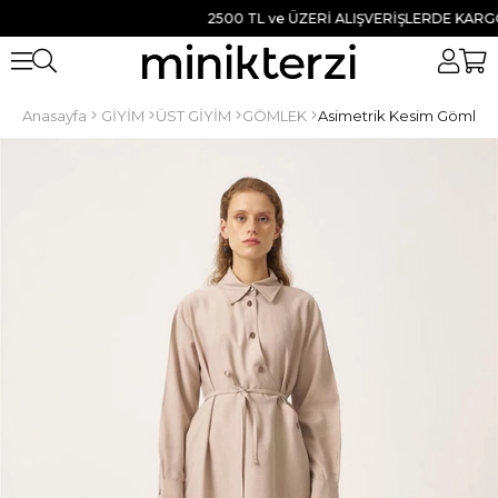
2500 TL ve ÜZERİ ALIŞVERİŞLERDE KARGO BE
Anasayfa
GİYİM
ÜST GİYİM
GÖMLEK
Asimetrik Kesim Gömlek