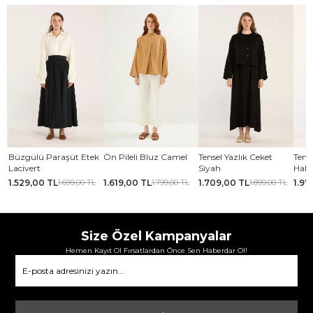
se
Büzgülü Paraşüt Etek
Ön Pileli Bluz Camel
Tensel Yazlık Ceket
Tense
Lacivert
Siyah
Haki
1.529,00 TL
1.619,00 TL
1.709,00 TL
1.97
TL
1.699,00 TL
1.799,00 TL
1.899,00 TL
Size Özel Kampanyalar
Hemen Kayıt Ol Fırsatlardan Önce Sen Haberdar Ol!