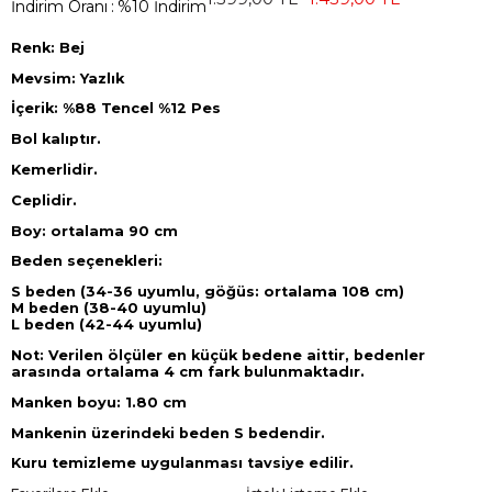
İndirim Oranı
:
%
10
İndirim
Renk: Bej
Mevsim: Yazlık
İçerik: %88 Tencel %12 Pes
Bol kalıptır.
Kemerlidir.
Ceplidir.
Boy: ortalama 90 cm
Beden seçenekleri:
S beden (34-36 uyumlu, göğüs: ortalama 108 cm)
M beden (38-40 uyumlu)
L beden (42-44 uyumlu)
Not: Verilen ölçüler en küçük bedene aittir, bedenler
arasında ortalama 4 cm fark bulunmaktadır.
Manken boyu: 1.80 cm
Mankenin üzerindeki beden S bedendir.
Kuru temizleme uygulanması tavsiye edilir.