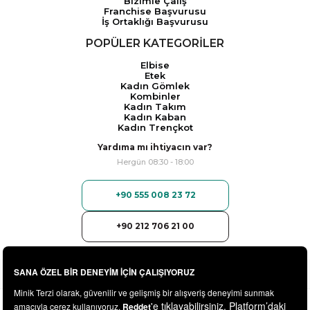
Bizimle Çalış
Franchise Başvurusu
İş Ortaklığı Başvurusu
POPÜLER KATEGORİLER
Elbise
Etek
Kadın Gömlek
Kombinler
Kadın Takım
Kadın Kaban
Kadın Trençkot
Yardıma mı ihtiyacın var?
Hergün 08:30 - 18:00
+90 555 008 23 72
+90 212 706 21 00
© 2025
minikterzi.com
- Tüm Hakları Saklıdır.