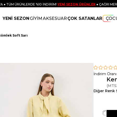
A ● TÜM ÜRÜNLERDE %10 İNDİRİM!
YENİ SEZON ÜRÜNLER
● ÇAĞRI MER
YENİ SEZON
GİYİM
AKSESUAR
ÇOK SATANLAR
ÇOC
Gömlek Soft Sarı
İndirim Oranı
Ken
(MTS
Diğer Renk 