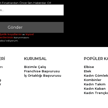
 Fırsatlardan Önce Sen Haberdar Ol!
Gönder
yelik koşullarını
ve
kişisel
erilerimin
korunmasını
abul ediyorum.
ERİ
KURUMSAL
POPÜLER K
rı
Bizimle Çalış
Elbise
Franchise Başvurusu
Etek
İş Ortaklığı Başvurusu
Kadın Gömlek
ş
Kombinler
r
Kadın Takım
Kadın Kaban
Kadın Trençk