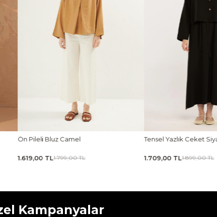
Tensel Yazlık Ceket Siyah
Kavisli Gold Düğmeli
1.709,00 TL
2.159,00 TL
1.899,00 TL
2.399,00 
zel Kampanyalar