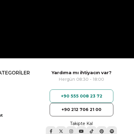
Yardıma mı ihtiyacın var?
ATEGORİLER
Hergün 08:30 - 18:00
+90 555 008 23 72
+90 212 706 21 00
ot
Takipte Kal