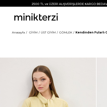
2500 TL ve ÜZERİ ALIŞVERİŞLERDE KARGO BEDAV
Anasayfa
GİYİM
ÜST GİYİM
GÖMLEK
Kendinden Fularlı 