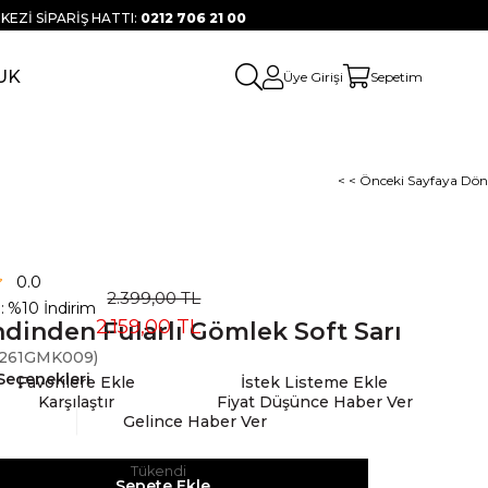
KEZİ SİPARİŞ HATTI:
0212 706 21 00
UK
Üye Girişi
Sepetim
< < Önceki Sayfaya Dön
0.0
2.399,00 TL
:
%
10
İndirim
2.159,00 TL
dinden Fularlı Gömlek Soft Sarı
261GMK009)
Seçenekleri
Favorilere Ekle
İstek Listeme Ekle
Karşılaştır
Fiyat Düşünce Haber Ver
Gelince Haber Ver
Tükendi