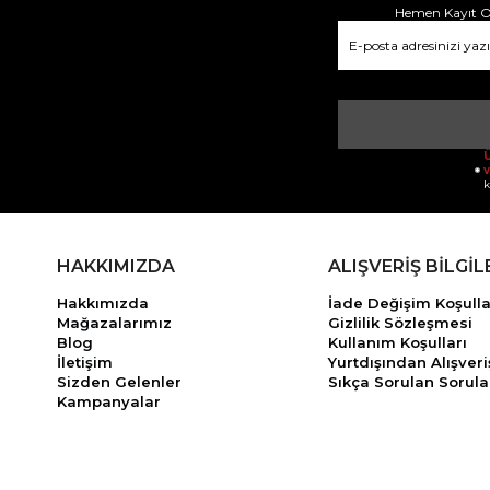
Hemen Kayıt Ol
Ü
v
k
HAKKIMIZDA
ALIŞVERİŞ BİLGİL
Hakkımızda
İade Değişim Koşulla
Mağazalarımız
Gizlilik Sözleşmesi
Blog
Kullanım Koşulları
İletişim
Yurtdışından Alışveri
Sizden Gelenler
Sıkça Sorulan Sorula
Kampanyalar