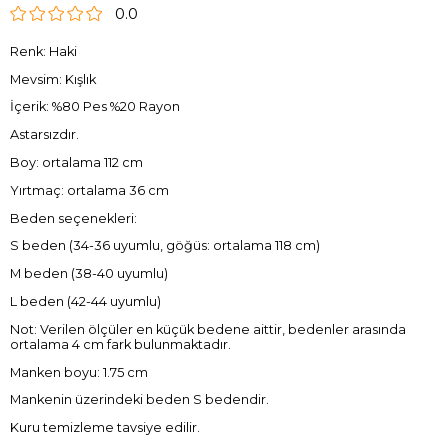
0.0
Renk: Haki
Mevsim: Kışlık
İçerik: %80 Pes %20 Rayon
Astarsızdır.
Boy: ortalama 112 cm
Yırtmaç: ortalama 36 cm
Beden seçenekleri:
S beden (34-36 uyumlu, göğüs: ortalama 118 cm)
M beden (38-40 uyumlu)
L beden (42-44 uyumlu)
Not: Verilen ölçüler en küçük bedene aittir, bedenler arasında
ortalama 4 cm fark bulunmaktadır.
Manken boyu: 1.75 cm
Mankenin üzerindeki beden S bedendir.
Kuru temizleme tavsiye edilir.