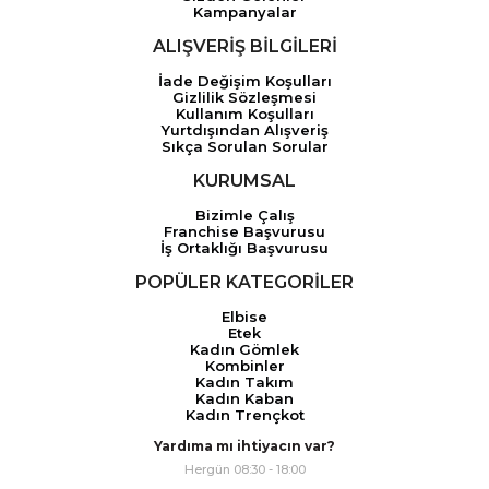
Kampanyalar
ALIŞVERİŞ BİLGİLERİ
İade Değişim Koşulları
Gizlilik Sözleşmesi
Kullanım Koşulları
Yurtdışından Alışveriş
Sıkça Sorulan Sorular
KURUMSAL
Bizimle Çalış
Franchise Başvurusu
İş Ortaklığı Başvurusu
POPÜLER KATEGORİLER
Elbise
Etek
Kadın Gömlek
Kombinler
Kadın Takım
Kadın Kaban
Kadın Trençkot
Yardıma mı ihtiyacın var?
Hergün 08:30 - 18:00