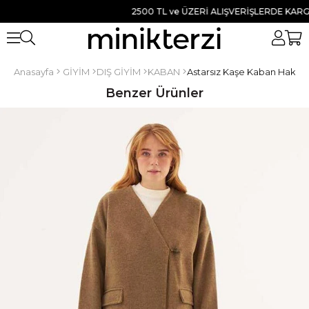
2500 TL ve ÜZERİ ALIŞVERİŞLERDE KARGO BE
Anasayfa
GİYİM
DIŞ GİYİM
KABAN
Astarsız Kaşe Kaban Haki
Benzer Ürünler