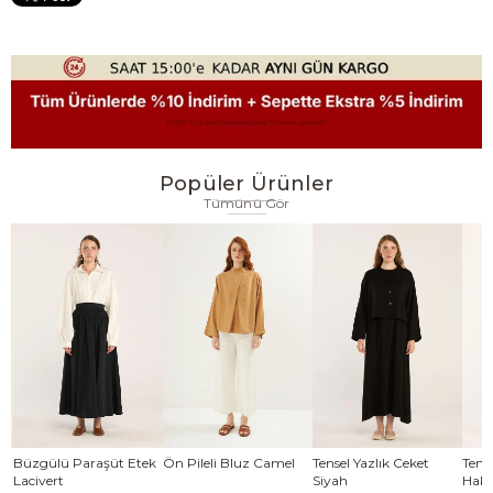
Popüler Ürünler
Tümünü Gör
se
Büzgülü Paraşüt Etek
Ön Pileli Bluz Camel
Tensel Yazlık Ceket
Tense
Lacivert
Siyah
Haki