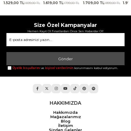
1.529,00 TL
1.619,00 TL
1.709,00 TL
1.97
TL
1.699,00 TL
1.799,00 TL
1.899,00 TL
Size Özel Kampanyalar
Hemen Kayıt Ol Fırsatlardan Önce Sen Haberdar Ol!
Gönder
Üyelik koşullarını
ve
kişisel verilerimin
korunmasını kabul ediyorum.
HAKKIMIZDA
Hakkımızda
Mağazalarımız
Blog
İletişim
Sizden Gelenler