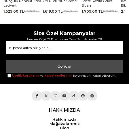
se
Büzgülü Paraşüt Etek
Ön Pileli Bluz Camel
Tensel Yazlık Ceket
Kavi
Lacivert
Siyah
Elbi
1.529,00 TL
1.619,00 TL
1.709,00 TL
2.15
TL
1.699,00 TL
1.799,00 TL
1.899,00 TL
Size Özel Kampanyalar
Hemen Kayıt Ol Fırsatlardan Önce Sen Haberdar Ol!
Gönder
Üyelik koşullarını
ve
kişisel verilerimin
korunmasını kabul ediyorum.
HAKKIMIZDA
Hakkımızda
Mağazalarımız
Blog