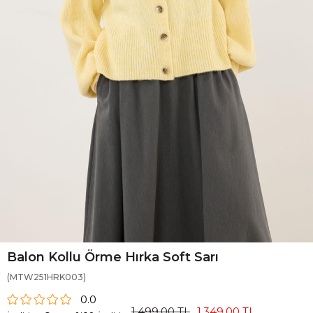
Balon Kollu Örme Hırka Soft Sarı
(MTW251HRK003)
0.0
1.499,00 TL
1.349,00 TL