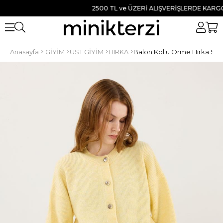
2500 TL ve ÜZERİ ALIŞVERİŞLERDE KARGO BE
Anasayfa
GİYİM
ÜST GİYİM
HIRKA
Balon Kollu Örme Hırka Soft