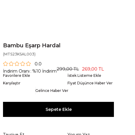
Bambu Eşarp Hardal
(MTS23KSAL003)
0.0
299,00 TL
269,00 TL
İndirim Oranı
:
%
10
İndirim
Favorilere Ekle
İstek Listeme Ekle
Karşılaştır
Fiyat Düşünce Haber Ver
Gelince Haber Ver
Tavsiye Et
Yorum Yaz