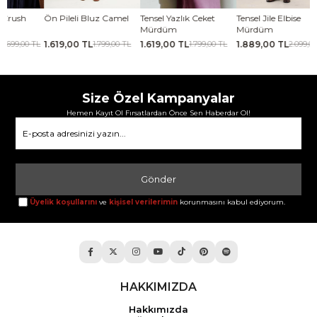
Ön Pileli Bluz Camel
Tensel Yazlık Ceket
Tensel Jile Elbise
Kabar
Mürdüm
Mürdüm
1.619,00 TL
1.619,00 TL
1.889,00 TL
2.06
L
1.799,00 TL
1.799,00 TL
2.099,00 TL
Size Özel Kampanyalar
Hemen Kayıt Ol Fırsatlardan Önce Sen Haberdar Ol!
Gönder
Üyelik koşullarını
ve
kişisel verilerimin
korunmasını kabul ediyorum.
HAKKIMIZDA
Hakkımızda