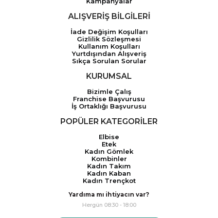
Kampanyalar
ALIŞVERİŞ BİLGİLERİ
İade Değişim Koşulları
Gizlilik Sözleşmesi
Kullanım Koşulları
Yurtdışından Alışveriş
Sıkça Sorulan Sorular
KURUMSAL
Bizimle Çalış
Franchise Başvurusu
İş Ortaklığı Başvurusu
POPÜLER KATEGORİLER
Elbise
Etek
Kadın Gömlek
Kombinler
Kadın Takım
Kadın Kaban
Kadın Trençkot
Yardıma mı ihtiyacın var?
Hergün 08:30 - 18:00