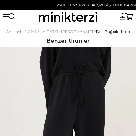
2500 TL ve ÜZERİ ALIŞVERİŞLERDE KARGO BE
Anasayfa
GİYİM
ALT GİYİM
EŞOFMANALTI
Beli Bağcıklı Modal 
Benzer Ürünler