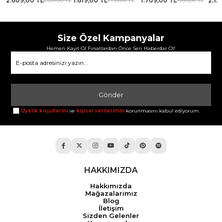
2.609,00 TL
1.619,00 TL
1.709,00 TL
2.15
TL
2.899,00 TL
1.799,00 TL
1.899,00 TL
Size Özel Kampanyalar
Hemen Kayıt Ol Fırsatlardan Önce Sen Haberdar Ol!
Gönder
Üyelik koşullarını
ve
kişisel verilerimin
korunmasını kabul ediyorum.
HAKKIMIZDA
Hakkımızda
Mağazalarımız
Blog
İletişim
Sizden Gelenler