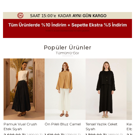
Popüler Ürünler
Tümünü Gör
se
Pamuk Vual Crush
Ön Pileli Bluz Camel
Tensel Yazlık Ceket
Kavi
Etek Siyah
Siyah
Elbi