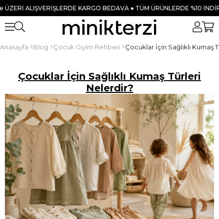
ERDE KARGO BEDAVA ● TÜM ÜRÜNLERDE %10 İNDİRİM!
YENİ SEZON ÜRÜ
Anasayfa
Blog
Çocuk Giyim Rehberi
Çocuklar İçin Sağlıklı Kumaş T
Çocuklar İçin Sağlıklı Kumaş Türleri
Nelerdir?