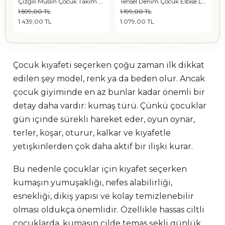
kek Çocuk Gömlek Ekru
Çizgili Müslin Çocuk Takım Pembe
Tensel Denim Çocuk Elbise Lacivert
1.599,00 TL
1.199,00 TL
1
1.439,00 TL
1.079,00 TL
1
Çocuk kıyafeti seçerken çoğu zaman ilk dikkat
edilen şey model, renk ya da beden olur. Ancak
çocuk giyiminde en az bunlar kadar önemli bir
detay daha vardır: kumaş türü. Çünkü çocuklar
gün içinde sürekli hareket eder, oyun oynar,
terler, koşar, oturur, kalkar ve kıyafetle
yetişkinlerden çok daha aktif bir ilişki kurar.
Bu nedenle çocuklar için kıyafet seçerken
kumaşın yumuşaklığı, nefes alabilirliği,
esnekliği, dikiş yapısı ve kolay temizlenebilir
olması oldukça önemlidir. Özellikle hassas ciltli
çocuklarda, kumaşın cilde temas şekli günlük