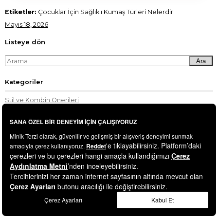
Etiketler:
Çocuklar İçin Sağlıklı Kumaş Türleri Nelerdir
Mayıs 18, 2026
Listeye dön
Ara
Kategoriler
Stil ve Kombin Önerileri
Kumaş Bilgisi ve Bakım Önerileri
Eşarp & Şal Rehberi
Moda, Alışveriş & Ürün Rehberleri
Zanaatten Zarafete
Kendini Moda ile İfade Etme Sanatı
Çocuk Giyim Rehberi