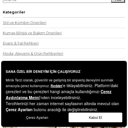
Kategoriler
Stil ve Kombin Önerileri
Kumaş Bilgisi ve Bakım Önerileri
Eşarp & Şal Rehberi
Moda, Alışveriş & Ürün Rehberleri
Zanaatten Zarafete
Kendini Moda ile İfade Etme Sanatı
Çocuk Giyim Rehberi
Son Blog Yazıları