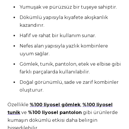
Yumuşak ve pürüzsüz bir tuşeye sahiptir.
Dökümlü yapısıyla kıyafete akışkanlık
kazandırır.
Hafif ve rahat bir kullanım sunar.
Nefes alan yapısıyla yazlık kombinlere
uyum sağlar.
Gömlek, tunik, pantolon, etek ve elbise gibi
farklı parçalarda kullanılabilir.
Doğal görünümlü, sade ve zarif kombinler
oluşturur.
Özellikle
%100 liyosel gömlek
,
%100 liyosel
tunik
ve
%100 liyosel pantolon
gibi ürünlerde
kumaşın dökümlü etkisi daha belirgin
hissedilebilir.