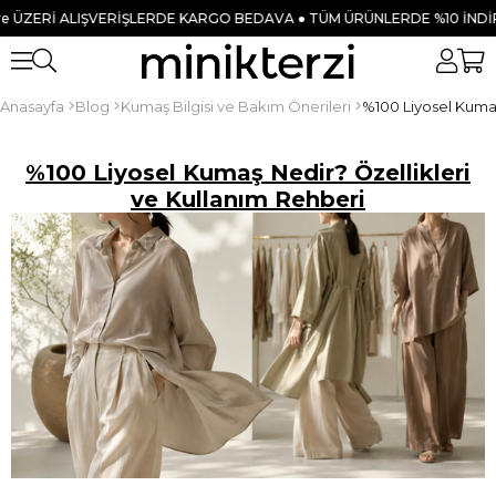
LERDE KARGO BEDAVA ● TÜM ÜRÜNLERDE %10 İNDİRİM!
YENİ SEZON ÜR
Anasayfa
Blog
Kumaş Bilgisi ve Bakım Önerileri
%100 Liyosel Kumaş Nedir? Özellikleri
ve Kullanım Rehberi