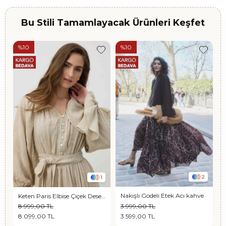
Bu Stili Tamamlayacak Ürünleri Keşfet
%10
%10
2
1
Nakışlı Godeli Etek Acı kahve
 Tunik Kızıl Kahve
Keten Paris Elbise Çiçek Desenli
8.999,00 TL
3.999,00 TL
1
8.099,00 TL
3.599,00 TL
1