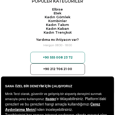
POPÜLER KATEGORİLER
Elbise
Etek
Kadın Gömlek
Kombinler
Kadın Takım
Kadın Kaban
Kadın Trençkot
Yardıma mı ihtiyacın var?
Hergün 08:30 - 18:00
+90 555 008 23 72
+90 212 706 21 00
© 2025
minikterzi.com
- Tüm Hakları Saklıdır.