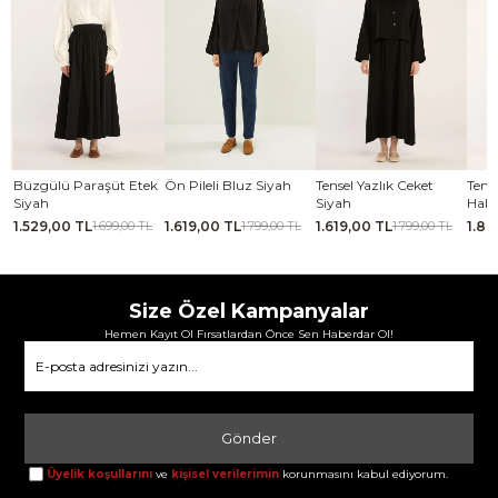
se
Büzgülü Paraşüt Etek
Ön Pileli Bluz Siyah
Tensel Yazlık Ceket
Tense
Siyah
Siyah
Haki
1.529,00 TL
1.619,00 TL
1.619,00 TL
1.88
TL
1.699,00 TL
1.799,00 TL
1.799,00 TL
Size Özel Kampanyalar
Hemen Kayıt Ol Fırsatlardan Önce Sen Haberdar Ol!
Gönder
Üyelik koşullarını
ve
kişisel verilerimin
korunmasını kabul ediyorum.