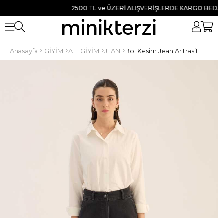
2500 TL ve ÜZERİ ALIŞVERİŞLERDE KARGO BEDAVA 
Anasayfa
GİYİM
ALT GİYİM
JEAN
Bol Kesim Jean Antrasit