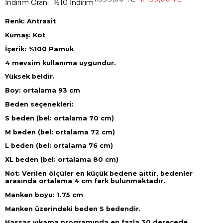
İndirim Oranı
:
%
10
İndirim
Renk: Antrasit
Kumaş: Kot
İçerik: %100 Pamuk
4 mevsim kullanıma uygundur.
Yüksek beldir.
Boy: ortalama 93 cm
Beden seçenekleri:
S beden (bel: ortalama 70 cm)
M beden (bel: ortalama 72 cm)
L beden (bel: ortalama 76 cm)
XL beden (bel: ortalama 80 cm)
Not: Verilen ölçüler en küçük bedene aittir, bedenler
arasında ortalama 4 cm fark bulunmaktadır.
Manken boyu: 1.75 cm
Manken üzerindeki beden S bedendir.
Hassas yıkama programında en fazla 30 derecede