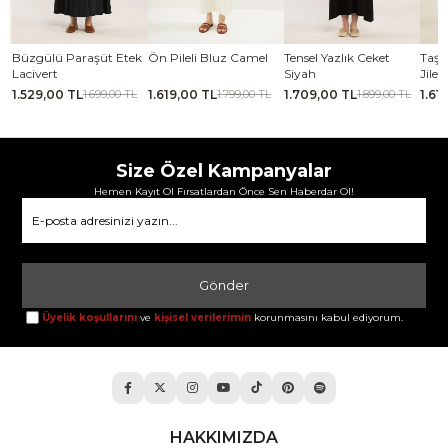
se
Büzgülü Paraşüt Etek
Ön Pileli Bluz Camel
Tensel Yazlık Ceket
Taşl
Lacivert
Siyah
Jile 
1.529,00 TL
1.619,00 TL
1.709,00 TL
1.61
TL
1.699,00 TL
1.799,00 TL
1.899,00 TL
Size Özel Kampanyalar
Hemen Kayıt Ol Fırsatlardan Önce Sen Haberdar Ol!
Gönder
Üyelik koşullarını
ve
kişisel verilerimin
korunmasını kabul ediyorum.
HAKKIMIZDA