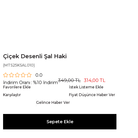
Çiçek Desenli Şal Haki
(MTS25KSAL010)
0.0
349,00 TL
314,00 TL
İndirim Oranı
:
%
10
İndirim
Favorilere Ekle
İstek Listeme Ekle
Karşılaştır
Fiyat Düşünce Haber Ver
Gelince Haber Ver