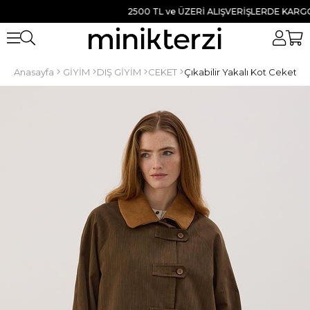
2500 TL ve ÜZERİ ALIŞVERİŞLERDE KARGO BED
Anasayfa
GİYİM
DIŞ GİYİM
CEKET
Çıkabilir Yakalı Kot Ceket H