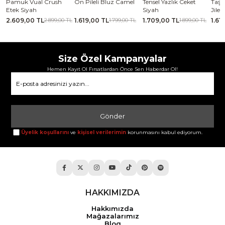
se
Pamuk Vual Crush
Ön Pileli Bluz Camel
Tensel Yazlık Ceket
Taşl
Etek Siyah
Siyah
Jile
2.609,00 TL
1.619,00 TL
1.709,00 TL
1.61
TL
2.899,00 TL
1.799,00 TL
1.899,00 TL
Size Özel Kampanyalar
Hemen Kayıt Ol Fırsatlardan Önce Sen Haberdar Ol!
Gönder
Üyelik koşullarını
ve
kişisel verilerimin
korunmasını kabul ediyorum.
HAKKIMIZDA
Hakkımızda
Mağazalarımız
Blog