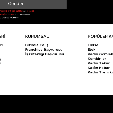
Gönder
yelik koşullarını
ve
kişisel
erilerimin
korunmasını
abul ediyorum.
ERİ
KURUMSAL
POPÜLER K
rı
Bizimle Çalış
Elbise
Franchise Başvurusu
Etek
İş Ortaklığı Başvurusu
Kadın Gömlek
ş
Kombinler
r
Kadın Takım
Kadın Kaban
Kadın Trençk