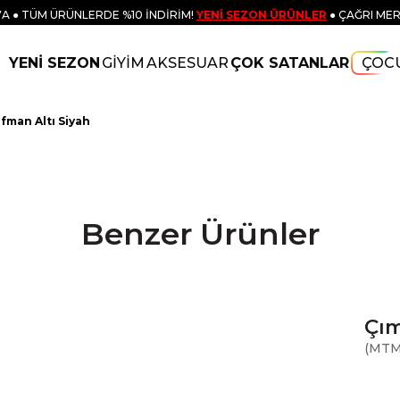
A ● TÜM ÜRÜNLERDE %10 İNDİRİM!
YENİ SEZON ÜRÜNLER
● ÇAĞRI MER
YENİ SEZON
GİYİM
AKSESUAR
ÇOK SATANLAR
ÇOC
ofman Altı Siyah
Benzer Ürünler
Çım
(MTM