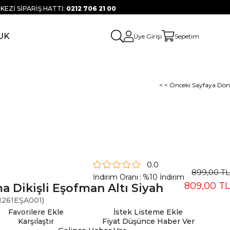
KEZİ SİPARİŞ HATTI:
0212 706 21 00
UK
Üye Girişi
Sepetim
< < Önceki Sayfaya Dön
0.0
899,00 TL
İndirim Oranı
:
%
10
İndirim
809,00 TL
a Dikişli Eşofman Altı Siyah
261EŞA001)
Favorilere Ekle
İstek Listeme Ekle
Karşılaştır
Fiyat Düşünce Haber Ver