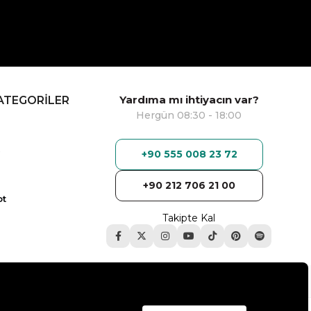
Yardıma mı ihtiyacın var?
ATEGORİLER
Hergün 08:30 - 18:00
+90 555 008 23 72
+90 212 706 21 00
ot
Takipte Kal