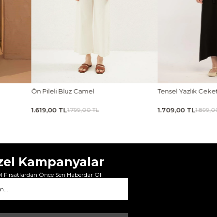
Tensel Yazlık Ceket Siyah
Tensel Jile Elbise Açı
1.709,00 TL
1.979,00 TL
1.899,00 TL
2.199,00 
zel Kampanyalar
 Fırsatlardan Önce Sen Haberdar Ol!