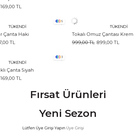
.169,00 TL
5
TÜKENDI
TÜKENDI
r Çanta Haki
Tokalı Omuz Çantası Krem
7,00 TL
999,00 TL
899,00 TL
3
TÜKENDI
lı Çanta Siyah
.169,00 TL
Fırsat Ürünleri
Yeni Sezon
Lütfen Üye Girişi Yapın
Üye Girişi