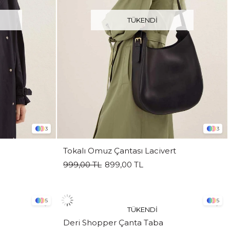
TÜKENDI
3
3
Tokalı Omuz Çantası Lacivert
999,00 TL
899,00 TL
5
5
TÜKENDI
Deri Shopper Çanta Taba