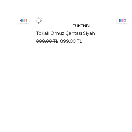
3
3
TÜKENDI
Tokalı Omuz Çantası Siyah
999,00 TL
899,00 TL