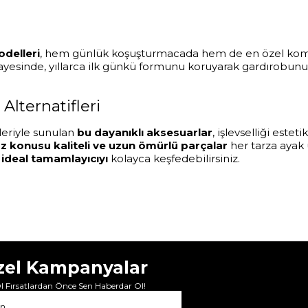
odelleri
, hem günlük koşuşturmacada hem de en özel kombinl
sayesinde, yıllarca ilk günkü formunu koruyarak gardırobunu
Alternatifleri
leriyle sunulan
bu dayanıklı aksesuarlar
, işlevselliği estet
z konusu kaliteli ve uzun ömürlü parçalar
her tarza ayak
 ideal tamamlayıcıyı
kolayca keşfedebilirsiniz.
zel Kampanyalar
 Fırsatlardan Önce Sen Haberdar Ol!