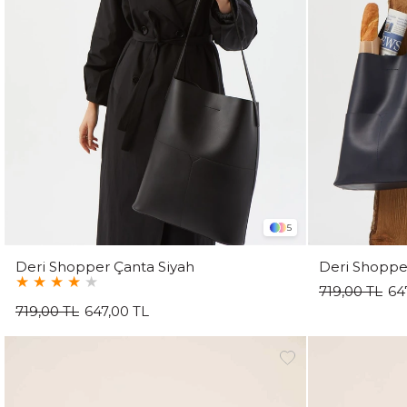
5
Deri Shopper Çanta Siyah
Deri Shopper
★
★
★
★
★
719,00 TL
64
719,00 TL
647,00 TL