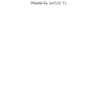
719,00 TL
647,00 TL