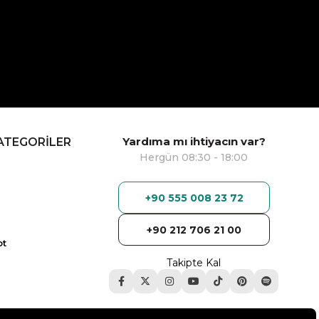
Yardıma mı ihtiyacın var?
ATEGORİLER
Hergün 08:30 - 18:00
+90 555 008 23 72
+90 212 706 21 00
ot
Takipte Kal