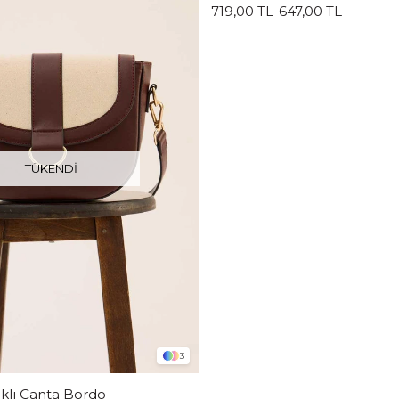
719,00 TL
647,00 TL
TÜKENDI
3
klı Çanta Bordo