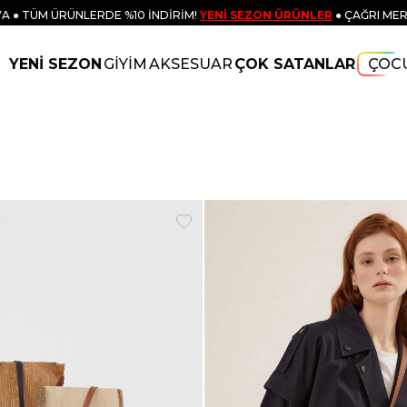
A ● TÜM ÜRÜNLERDE %10 İNDİRİM!
YENİ SEZON ÜRÜNLER
● ÇAĞRI MER
YENİ SEZON
GİYİM
AKSESUAR
ÇOK SATANLAR
ÇOC