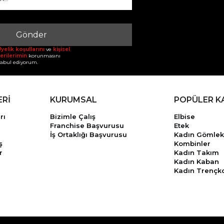
Gönder
yelik koşullarını
ve
kişisel
erilerimin
korunmasını
abul ediyorum.
ERİ
KURUMSAL
POPÜLER K
rı
Bizimle Çalış
Elbise
Franchise Başvurusu
Etek
İş Ortaklığı Başvurusu
Kadın Gömlek
ş
Kombinler
r
Kadın Takım
Kadın Kaban
Kadın Trençk