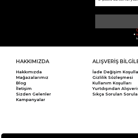
Ü
v
k
HAKKIMIZDA
ALIŞVERİŞ BİLGİL
Hakkımızda
İade Değişim Koşulla
Mağazalarımız
Gizlilik Sözleşmesi
Blog
Kullanım Koşulları
İletişim
Yurtdışından Alışveri
Sizden Gelenler
Sıkça Sorulan Sorula
Kampanyalar