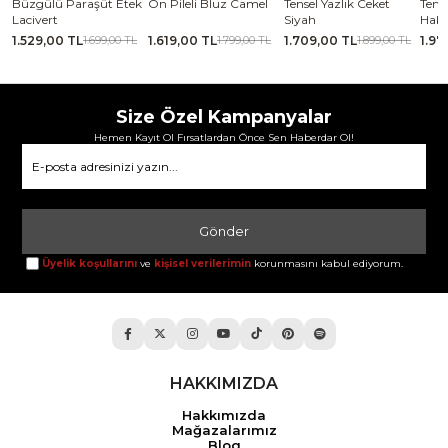
se
Büzgülü Paraşüt Etek
Ön Pileli Bluz Camel
Tensel Yazlık Ceket
Tense
Lacivert
Siyah
Haki
1.529,00 TL
1.619,00 TL
1.709,00 TL
1.97
TL
1.699,00 TL
1.799,00 TL
1.899,00 TL
Size Özel Kampanyalar
Hemen Kayıt Ol Fırsatlardan Önce Sen Haberdar Ol!
Gönder
Üyelik koşullarını
ve
kişisel verilerimin
korunmasını kabul ediyorum.
HAKKIMIZDA
Hakkımızda
Mağazalarımız
Blog