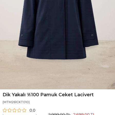
Dik Yakalı %100 Pamuk Ceket Lacivert
(MTM261CKT010)
0.0
2.999,00 TL
2.699,00 TL