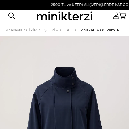
2500 TL ve ÜZERİ ALIŞVERİŞLERDE KARGO BED
Anasayfa
GİYİM
DIŞ GİYİM
CEKET
Dik Yakalı %100 Pamuk Ceke