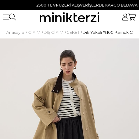
2500 TL ve ÜZERİ ALIŞVERİŞLERDE KARGO BEDAVA ● TÜ
Anasayfa
GİYİM
DIŞ GİYİM
CEKET
Dik Yakalı %100 Pamuk Cek