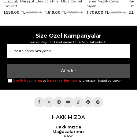
se
Büzgülü Paraşüt Etek
Ön Pileli Bluz Camel
Tensel Yazlık Ceket
Kavi
Lacivert
Siyah
Elbi
1.529,00 TL
1.619,00 TL
1.709,00 TL
2.15
TL
1.699,00 TL
1.799,00 TL
1.899,00 TL
Size Özel Kampanyalar
Hemen Kayıt Ol Fırsatlardan Önce Sen Haberdar Ol!
Gönder
Üyelik koşullarını
ve
kişisel verilerimin
korunmasını kabul ediyorum.
HAKKIMIZDA
Hakkımızda
Mağazalarımız
Blog