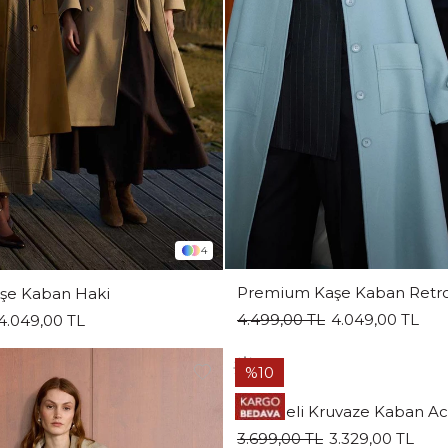
4
Premium Kaşe Kaban Retr
şe Kaban Haki
4.499,00 TL
4.049,00 TL
4.049,00 TL
%10
Düğmeli Kruvaze Kaban Ac
3.699,00 TL
3.329,00 TL