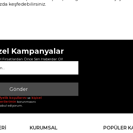
da keşfedebilirsiniz.
zel Kampanyalar
 Fırsatlardan Önce Sen Haberdar Ol!
Gönder
yelik koşullarını
ve
kişisel
erilerimin
korunmasını
abul ediyorum.
ERİ
KURUMSAL
POPÜLER K