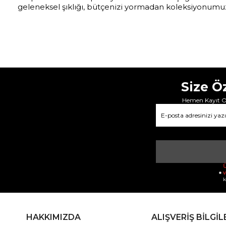
geleneksel şıklığı, bütçenizi yormadan koleksiyonumuz
Size Ö
Hemen Kayıt Ol
Ü
v
k
HAKKIMIZDA
ALIŞVERİŞ BİLGİL