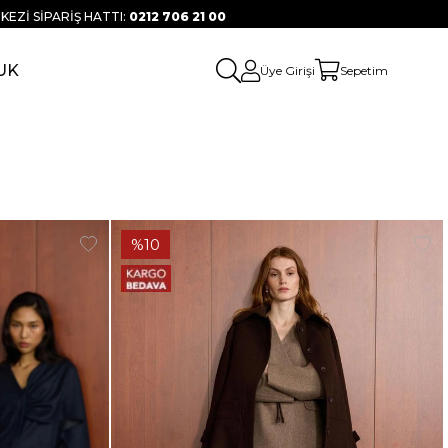
KEZİ SİPARİŞ HATTI:
0212 706 21 00
UK
Üye Girişi
Sepetim
%10