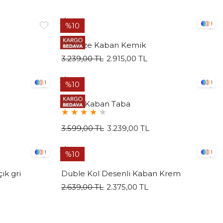
1
%10
Kruvaze Kaban Kemik
3.239,00 TL
2.915,00 TL
1
1
%10
Retro Kaban Taba
★
★
★
★
★
3.599,00 TL
3.239,00 TL
1
1
%10
ık gri
Duble Kol Desenli Kaban Krem
2.639,00 TL
2.375,00 TL