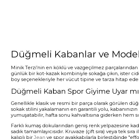
Düğmeli Kabanlar ve Model
Minik Terzi’nin en köklü ve vazgeçilmez parçalarından
günlük bir kot-kazak kombiniyle sokağa çıkın, ister cidd
boy seçenekleriyle her vücut tipine ve tarza hitap eden
Düğmeli Kaban Spor Giyime Uyar m
Genellikle klasik ve resmi bir parça olarak görülen dü
sokak stilini yakalamanın en garantili yolu, kabanınızı
yumuşatabilir, hafta sonu kahvaltısına giderken hem s
Farklı kumaş dokularından geniş renk yelpazesine kada
sadık tamamlayıcısıdır. Kruvaze (çift sıra) veya tek sıra 
kalıplı bir
Jean
ve spor ayakkabılarla birleştiğinde "effo