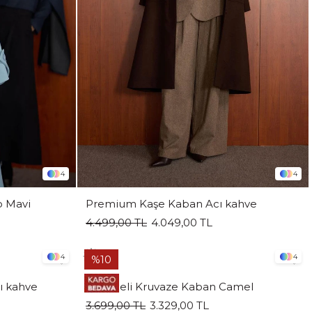
4
4
o Mavi
Premium Kaşe Kaban Acı kahve
4.499,00 TL
4.049,00 TL
4
4
%10
ı kahve
Düğmeli Kruvaze Kaban Camel
3.699,00 TL
3.329,00 TL