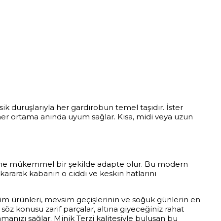
k duruşlarıyla her gardırobun temel taşıdır. İster
er ortama anında uyum sağlar. Kısa, midi veya uzun
 giyime mükemmel bir şekilde adapte olur. Bu modern
kararak kabanın o ciddi ve keskin hatlarını
im ürünleri, mevsim geçişlerinin ve soğuk günlerin en
z söz konusu zarif parçalar, altına giyeceğiniz rahat
amanızı sağlar. Minik Terzi kalitesiyle buluşan bu