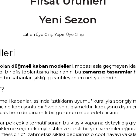
Fırsat Ürünleri
Yeni Sezon
Lütfen Üye Girişi Yapın
Üye Girişi
leri
 olan
düğmeli kaban modelleri
, modası asla geçmeyen klasi
i bir ofis toplantısına hazırlanın; bu
zamansız tasarımlar
h
 bu kabanlar, şıklığı garantileyen en net yatırımdır.
ı?
ğmeli kabanlar, aslında "zıtlıkların uyumu" kuralıyla spor
n içine kapüşonlu bir
Sweatshirt
giymektir; kapüşonu dışarı çı
ıcak hem de dinamik bir görünüm elde edebilirsiniz.
r pek çok alternatif sunan bu klasik kapama detaylı dış giy
ilikleme seçenekleriyle stilinize farklı bir yön verebileceğini
rtless chic" (zahmetsiz şıklık) dediğimiz o cool havayı yakal