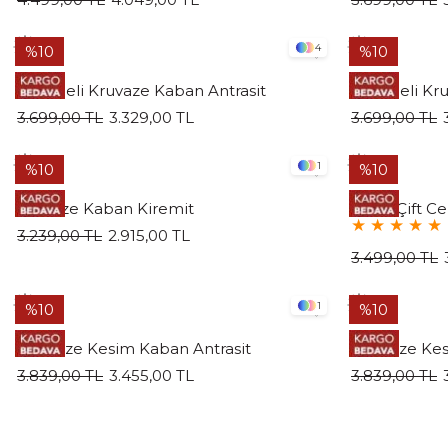
4
%10
%10
Düğmeli Kruvaze Kaban Antrasit
Düğmeli Kru
3.699,00 TL
3.329,00 TL
3.699,00 TL
1
%10
%10
Kruvaze Kaban Kiremit
Uzun Çift Cep
★
★
★
★
★
3.239,00 TL
2.915,00 TL
3.499,00 TL
1
%10
%10
Oversize Kesim Kaban Antrasit
Oversize Kes
3.839,00 TL
3.455,00 TL
3.839,00 TL