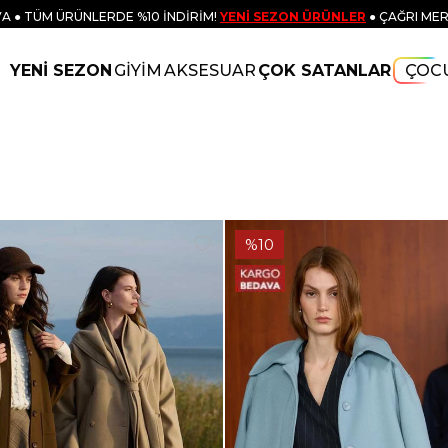
A ● TÜM ÜRÜNLERDE %10 İNDİRİM!
YENİ SEZON ÜRÜNLER
● ÇAĞRI MER
YENİ SEZON
GİYİM
AKSESUAR
ÇOK SATANLAR
ÇOC
%10