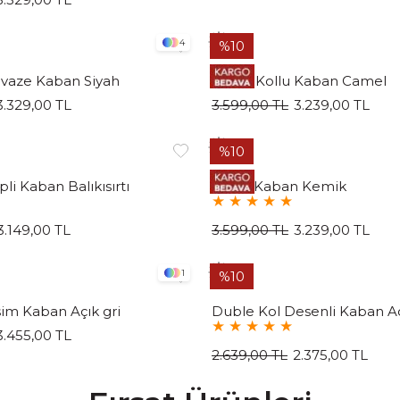
4
%10
vaze Kaban Siyah
Balon Kollu Kaban Camel
3.329,00 TL
3.599,00 TL
3.239,00 TL
%10
li Kaban Balıkısırtı
Retro Kaban Kemik
★
★
★
★
★
3.149,00 TL
3.599,00 TL
3.239,00 TL
1
%10
im Kaban Açık gri
Duble Kol Desenli Kaban Aç
★
★
★
★
★
3.455,00 TL
2.639,00 TL
2.375,00 TL