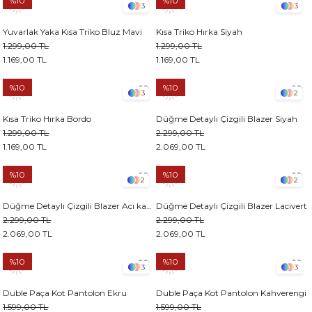
%10
%10
3
3
Yuvarlak Yaka Kısa Triko Bluz Mavi
Kısa Triko Hırka Siyah
1.299,00 TL
1.299,00 TL
1.169,00 TL
1.169,00 TL
%10
%10
3
2
Kısa Triko Hırka Bordo
Düğme Detaylı Çizgili Blazer Siyah
1.299,00 TL
2.299,00 TL
1.169,00 TL
2.069,00 TL
%10
%10
2
2
Düğme Detaylı Çizgili Blazer Acı kahve
Düğme Detaylı Çizgili Blazer Lacivert
2.299,00 TL
2.299,00 TL
2.069,00 TL
2.069,00 TL
%10
%10
3
3
Duble Paça Kot Pantolon Ekru
Duble Paça Kot Pantolon Kahverengi
1.599,00 TL
1.599,00 TL