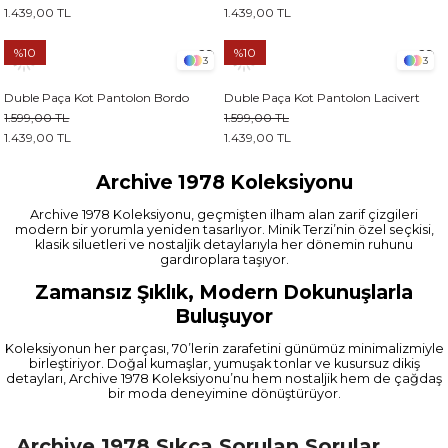
1.439,00 TL
1.439,00 TL
%10
%10
3
3
Duble Paça Kot Pantolon Bordo
Duble Paça Kot Pantolon Lacivert
1.599,00 TL
1.599,00 TL
1.439,00 TL
1.439,00 TL
Archive 1978 Koleksiyonu
Archive 1978 Koleksiyonu, geçmişten ilham alan zarif çizgileri
modern bir yorumla yeniden tasarlıyor. Minik Terzi’nin özel seçkisi,
klasik siluetleri ve nostaljik detaylarıyla her dönemin ruhunu
gardıroplara taşıyor.
Zamansız Şıklık, Modern Dokunuşlarla
Buluşuyor
Koleksiyonun her parçası, 70’lerin zarafetini günümüz minimalizmiyle
birleştiriyor. Doğal kumaşlar, yumuşak tonlar ve kusursuz dikiş
detayları, Archive 1978 Koleksiyonu’nu hem nostaljik hem de çağdaş
bir moda deneyimine dönüştürüyor.
Archive 1978 Sıkça Sorulan Sorular