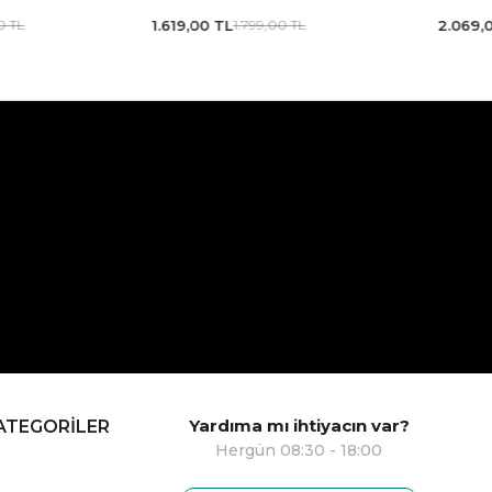
2.069,00 TL
1.439,00
TL
2.299,00 TL
Yardıma mı ihtiyacın var?
ATEGORİLER
Hergün 08:30 - 18:00