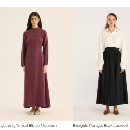
zgülü Paraşüt Etek Lacivert
Ön Pileli Bluz Camel