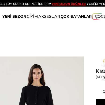
A ● TÜM ÜRÜNLERDE %10 İNDİRİM!
YENİ SEZON ÜRÜNLER
● ÇAĞRI MER
YENİ SEZON
GİYİM
AKSESUAR
ÇOK SATANLAR
ÇOC
İ
Kıs
(MTM
B
D