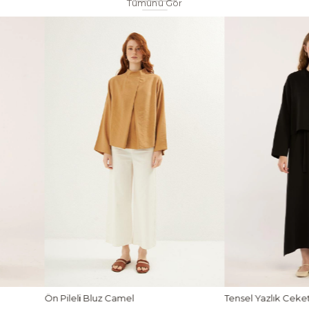
Tümünü Gör
Tensel Yazlık Ceket Siyah
Taşlanmış İnce Tensel