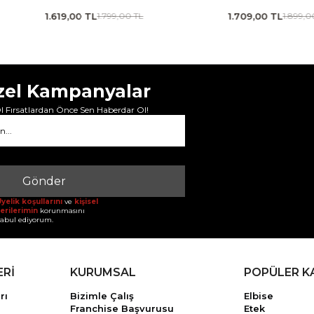
1.709,00 TL
1.619,00 TL
1.899,00 TL
1.799,00 
zel Kampanyalar
 Fırsatlardan Önce Sen Haberdar Ol!
Gönder
yelik koşullarını
ve
kişisel
erilerimin
korunmasını
abul ediyorum.
ERİ
KURUMSAL
POPÜLER K
rı
Bizimle Çalış
Elbise
Franchise Başvurusu
Etek