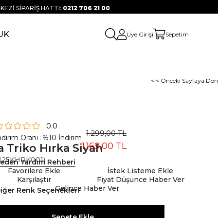
KEZİ SİPARİŞ HATTI:
0212 706 21 00
UK
Üye Girişi
Sepetim
< < Önceki Sayfaya Dön
0.0
1.299,00 TL
ndirim Oranı
:
%
10
İndirim
1.169,00 TL
a Triko Hırka Siyah
25KHRK001)
eden Yardım Rehberi
Favorilere Ekle
İstek Listeme Ekle
Karşılaştır
Fiyat Düşünce Haber Ver
Gelince Haber Ver
iğer Renk Seçenekleri