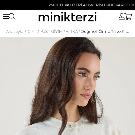
2500 TL ve ÜZERİ ALIŞVERİŞLERDE KARGO BEDAVA
Anasayfa
GİYİM
ÜST GİYİM
HIRKA
Düğmeli Örme Triko Kısa Hı