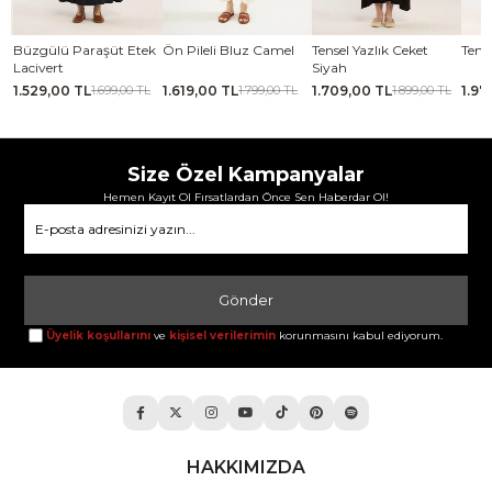
Büzgülü Paraşüt Etek
Ön Pileli Bluz Camel
Tensel Yazlık Ceket
Tensel 
Lacivert
Siyah
1.529,00 TL
1.619,00 TL
1.709,00 TL
1.979,
1.699,00 TL
1.799,00 TL
1.899,00 TL
Size Özel Kampanyalar
Hemen Kayıt Ol Fırsatlardan Önce Sen Haberdar Ol!
Gönder
Üyelik koşullarını
ve
kişisel verilerimin
korunmasını kabul ediyorum.
HAKKIMIZDA