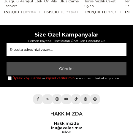
se
Büzgülü Paraşüt Etek
Ön Pileli Bluz Camel
Tensel Yazlık Ceket
Tense
Lacivert
Siyah
Haki
1.529,00 TL
1.619,00 TL
1.709,00 TL
1.97
TL
1.699,00 TL
1.799,00 TL
1.899,00 TL
Size Özel Kampanyalar
Hemen Kayıt Ol Fırsatlardan Önce Sen Haberdar Ol!
Gönder
Üyelik koşullarını
ve
kişisel verilerimin
korunmasını kabul ediyorum.
HAKKIMIZDA
Hakkımızda
Mağazalarımız
Blog