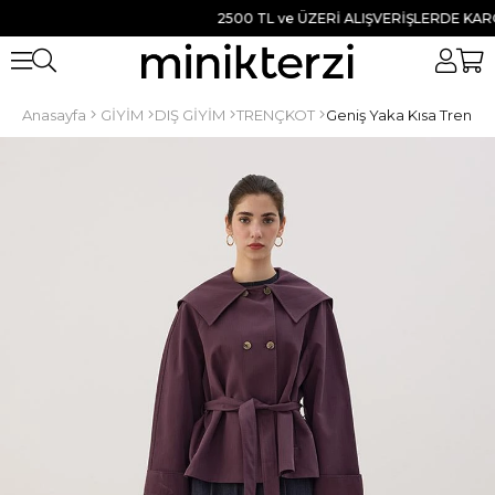
2500 TL ve ÜZERİ ALIŞVERİŞLERDE KARGO B
Anasayfa
GİYİM
DIŞ GİYİM
TRENÇKOT
Geniş Yaka Kısa Trenç