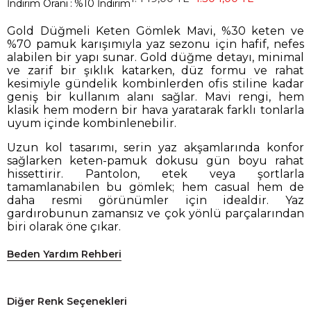
İndirim Oranı
:
%
10
İndirim
Gold Düğmeli Keten Gömlek Mavi, %30 keten ve
%70 pamuk karışımıyla yaz sezonu için hafif, nefes
alabilen bir yapı sunar. Gold düğme detayı, minimal
ve zarif bir şıklık katarken, düz formu ve rahat
kesimiyle gündelik kombinlerden ofis stiline kadar
geniş bir kullanım alanı sağlar. Mavi rengi, hem
klasik hem modern bir hava yaratarak farklı tonlarla
uyum içinde kombinlenebilir.
Uzun kol tasarımı, serin yaz akşamlarında konfor
sağlarken keten-pamuk dokusu gün boyu rahat
hissettirir. Pantolon, etek veya şortlarla
tamamlanabilen bu gömlek; hem casual hem de
daha resmi görünümler için idealdir. Yaz
gardırobunun zamansız ve çok yönlü parçalarından
biri olarak öne çıkar.
Beden Yardım Rehberi
Diğer Renk Seçenekleri