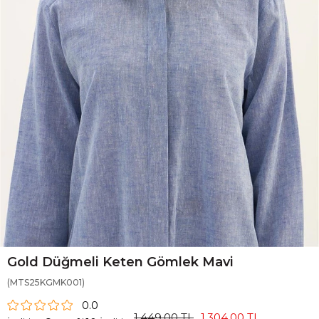
Gold Düğmeli Keten Gömlek Mavi
(MTS25KGMK001)
0.0
1.449,00 TL
1.304,00 TL