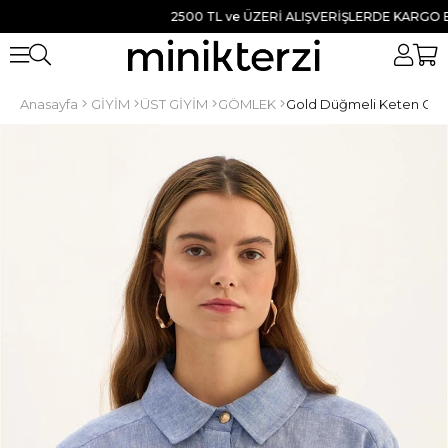
2500 TL ve ÜZERİ ALIŞVERİŞLERDE KARGO BEDAVA
Anasayfa
GİYİM
ÜST GİYİM
GÖMLEK
Gold Düğmeli Keten Gö