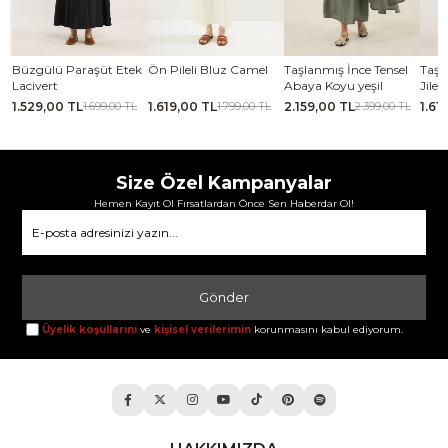
se
Büzgülü Paraşüt Etek
Ön Pileli Bluz Camel
Taşlanmış İnce Tensel
Taşl
Lacivert
Abaya Koyu yeşil
Jile
1.529,00 TL
1.619,00 TL
2.159,00 TL
1.61
TL
1.699,00 TL
1.799,00 TL
2.399,00 TL
Size Özel Kampanyalar
Hemen Kayıt Ol Fırsatlardan Önce Sen Haberdar Ol!
Gönder
Üyelik koşullarını
ve
kişisel verilerimin
korunmasını kabul ediyorum.