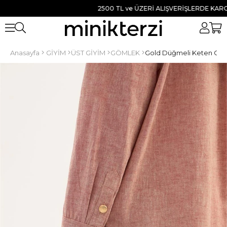
2500 TL ve ÜZERİ ALIŞVERİŞLERDE KARGO BED
Anasayfa
GİYİM
ÜST GİYİM
GÖMLEK
Gold Düğmeli Keten Göm