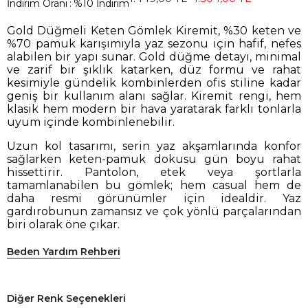
İndirim Oranı
:
%
10
İndirim
Gold Düğmeli Keten Gömlek Kiremit, %30 keten ve
%70 pamuk karışımıyla yaz sezonu için hafif, nefes
alabilen bir yapı sunar. Gold düğme detayı, minimal
ve zarif bir şıklık katarken, düz formu ve rahat
kesimiyle gündelik kombinlerden ofis stiline kadar
geniş bir kullanım alanı sağlar. Kiremit rengi, hem
klasik hem modern bir hava yaratarak farklı tonlarla
uyum içinde kombinlenebilir.
Uzun kol tasarımı, serin yaz akşamlarında konfor
sağlarken keten-pamuk dokusu gün boyu rahat
hissettirir. Pantolon, etek veya şortlarla
tamamlanabilen bu gömlek; hem casual hem de
daha resmi görünümler için idealdir. Yaz
gardırobunun zamansız ve çok yönlü parçalarından
biri olarak öne çıkar.
Beden Yardım Rehberi
Diğer Renk Seçenekleri