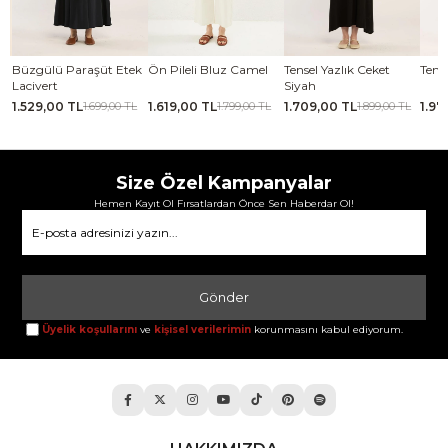
se
Büzgülü Paraşüt Etek
Ön Pileli Bluz Camel
Tensel Yazlık Ceket
Tense
Lacivert
Siyah
1.529,00 TL
1.619,00 TL
1.709,00 TL
1.97
TL
1.699,00 TL
1.799,00 TL
1.899,00 TL
Size Özel Kampanyalar
Hemen Kayıt Ol Fırsatlardan Önce Sen Haberdar Ol!
Gönder
Üyelik koşullarını
ve
kişisel verilerimin
korunmasını kabul ediyorum.