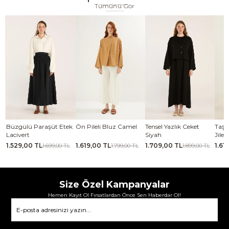
Tümünü Gör
se
Büzgülü Paraşüt Etek
Ön Pileli Bluz Camel
Tensel Yazlık Ceket
Taşl
Lacivert
Siyah
Jile 
1.529,00 TL
1.619,00 TL
1.709,00 TL
1.61
TL
1.699,00 TL
1.799,00 TL
1.899,00 TL
Size Özel Kampanyalar
Hemen Kayıt Ol Fırsatlardan Önce Sen Haberdar Ol!