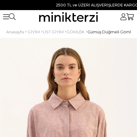
2500 TL ve ÜZERİ ALIŞVERİŞLERDE KARGO BED
Anasayfa
GİYİM
ÜST GİYİM
GÖMLEK
Gümüş Düğmeli Gömlek 