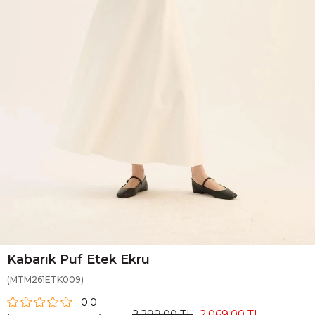
Kabarık Puf Etek Ekru
(MTM261ETK009)
0.0
2.299,00 TL
2.069,00 TL