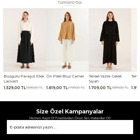
Tümünü Gör
se
Büzgülü Paraşüt Etek
Ön Pileli Bluz Camel
Tensel Yazlık Ceket
Tense
Lacivert
Siyah
1.529,00 TL
1.619,00 TL
1.709,00 TL
1.97
TL
1.699,00 TL
1.799,00 TL
1.899,00 TL
Size Özel Kampanyalar
Hemen Kayıt Ol Fırsatlardan Önce Sen Haberdar Ol!