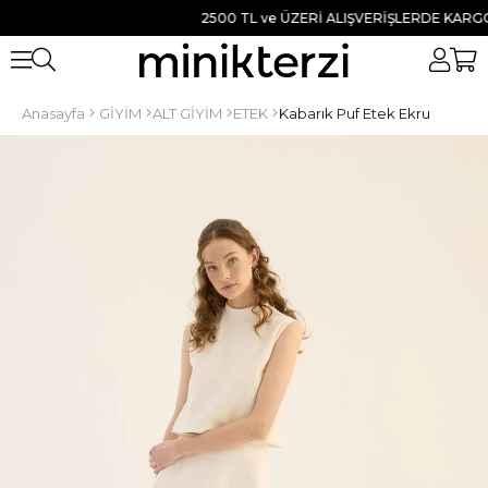
2500 TL ve ÜZERİ ALIŞVERİŞLERDE KARGO B
Anasayfa
GİYİM
ALT GİYİM
ETEK
Kabarık Puf Etek Ekru