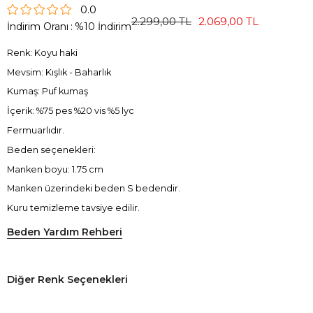
0.0
2.299,00 TL
2.069,00 TL
İndirim Oranı
:
%
10
İndirim
Renk: Koyu haki
Mevsim: Kışlık - Baharlık
Kumaş: Puf kumaş
İçerik: %75 pes %20 vis %5 lyc
Fermuarlıdır.
Beden seçenekleri:
Manken boyu: 1.75 cm
Manken üzerindeki beden S bedendir.
Kuru temizleme tavsiye edilir.
Beden Yardım Rehberi
Diğer Renk Seçenekleri