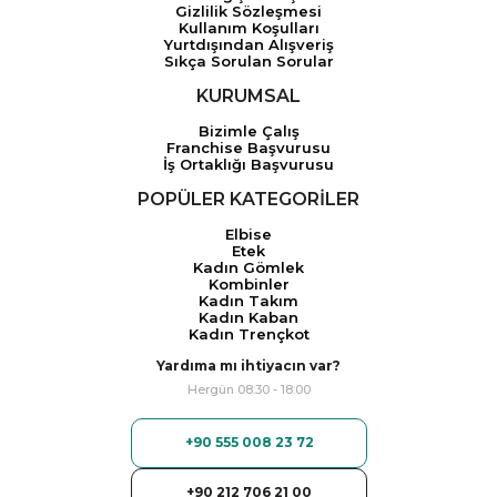
Gizlilik Sözleşmesi
Kullanım Koşulları
Yurtdışından Alışveriş
Sıkça Sorulan Sorular
KURUMSAL
Bizimle Çalış
Franchise Başvurusu
İş Ortaklığı Başvurusu
POPÜLER KATEGORİLER
Elbise
Etek
Kadın Gömlek
Kombinler
Kadın Takım
Kadın Kaban
Kadın Trençkot
Yardıma mı ihtiyacın var?
Hergün 08:30 - 18:00
+90 555 008 23 72
+90 212 706 21 00