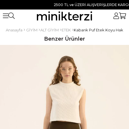
2500 TL ve ÜZERİ ALIŞVERİŞLERDE KARGO BE
Anasayfa
GİYİM
ALT GİYİM
ETEK
Kabarık Puf Etek Koyu Haki
Benzer Ürünler