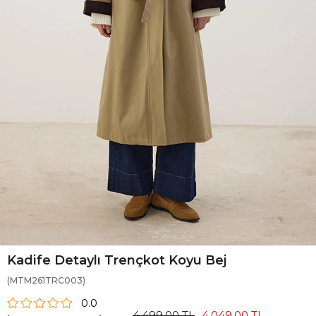
Kadife Detaylı Trençkot Koyu Bej
(MTM261TRC003)
0.0
4.499,00 TL
4.049,00 TL