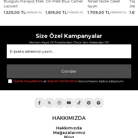
se
Büzgülü Paraşüt Etek
Ön Pileli Bluz Camel
Tensel Yazlık Ceket
Taşl
Lacivert
Siyah
Jile
1.529,00 TL
1.619,00 TL
1.709,00 TL
1.61
TL
1.699,00 TL
1.799,00 TL
1.899,00 TL
Size Özel Kampanyalar
Hemen Kayıt Ol Fırsatlardan Önce Sen Haberdar Ol!
Gönder
Üyelik koşullarını
ve
kişisel verilerimin
korunmasını kabul ediyorum.
HAKKIMIZDA
Hakkımızda
Mağazalarımız
Blog