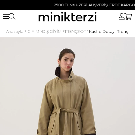
2500 TL ve ÜZERİ ALIŞVERİŞLERDE KARGO BED
Anasayfa
GİYİM
DIŞ GİYİM
TRENÇKOT
Kadife Detaylı Trençko