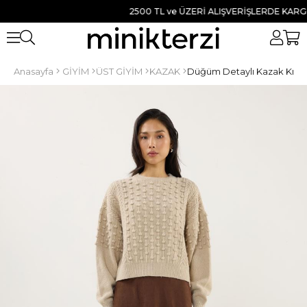
2500 TL ve ÜZERİ ALIŞVERİŞLERDE KARGO BE
Anasayfa
GİYİM
ÜST GİYİM
KAZAK
Düğüm Detaylı Kazak Kre