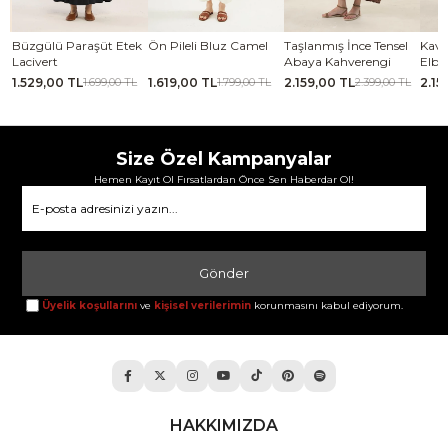
se
Büzgülü Paraşüt Etek
Ön Pileli Bluz Camel
Taşlanmış İnce Tensel
Kavi
Lacivert
Abaya Kahverengi
Elbi
1.529,00 TL
1.619,00 TL
2.159,00 TL
2.15
TL
1.699,00 TL
1.799,00 TL
2.399,00 TL
Size Özel Kampanyalar
Hemen Kayıt Ol Fırsatlardan Önce Sen Haberdar Ol!
Gönder
Üyelik koşullarını
ve
kişisel verilerimin
korunmasını kabul ediyorum.
HAKKIMIZDA