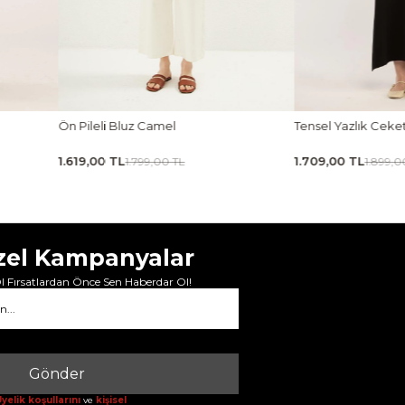
Tensel Yazlık Ceket Siyah
Tensel Jile Elbise Aç
1.709,00 TL
1.979,00 TL
1.899,00 TL
2.199,00 
zel Kampanyalar
 Fırsatlardan Önce Sen Haberdar Ol!
Gönder
yelik koşullarını
ve
kişisel