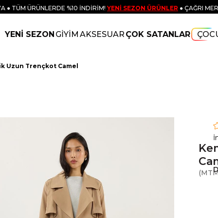
A ● TÜM ÜRÜNLERDE %10 İNDİRİM!
YENİ SEZON ÜRÜNLER
● ÇAĞRI MER
YENİ SEZON
GİYİM
AKSESUAR
ÇOK SATANLAR
ÇOC
sik Uzun Trençkot Camel
İ
Kem
Ca
D
(MTM