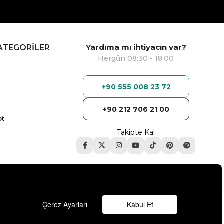
Yardıma mı ihtiyacın var?
ATEGORİLER
Hergün 08:30 - 18:00
+90 555 008 23 72
+90 212 706 21 00
ot
Takipte Kal