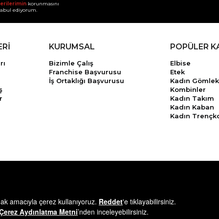
erilerimin
korunmasını
abul ediyorum.
ERİ
KURUMSAL
POPÜLER K
rı
Bizimle Çalış
Elbise
Franchise Başvurusu
Etek
İş Ortaklığı Başvurusu
Kadın Gömlek
ş
Kombinler
r
Kadın Takım
Kadın Kaban
Kadın Trençk
© 2025
minikterzi.com
- Tüm Hakları Saklıdır.