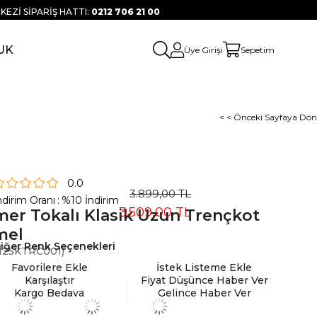
KEZİ SİPARİŞ HATTI:
0212 706 21 00
UK
Üye Girişi
Sepetim
< < Önceki Sayfaya Dön
0.0
3.899,00 TL
ndirim Oranı
:
%
10
İndirim
3.509,00 TL
er Tokalı Klasik Uzun Trençkot
mel
iğer Renk Seçenekleri
25KTRC001)
Favorilere Ekle
İstek Listeme Ekle
Karşılaştır
Fiyat Düşünce Haber Ver
Kargo Bedava
Gelince Haber Ver