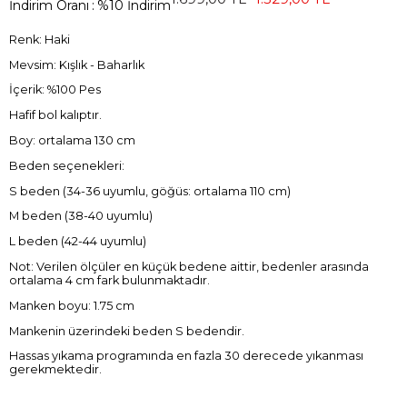
İndirim Oranı
:
%
10
İndirim
Renk: Haki
Mevsim: Kışlık - Baharlık
İçerik: %100 Pes
Hafif bol kalıptır.
Boy: ortalama 130 cm
Beden seçenekleri:
S beden (34-36 uyumlu, göğüs: ortalama 110 cm)
M beden (38-40 uyumlu)
L beden (42-44 uyumlu)
Not: Verilen ölçüler en küçük bedene aittir, bedenler arasında
ortalama 4 cm fark bulunmaktadır.
Manken boyu: 1.75 cm
Mankenin üzerindeki beden S bedendir.
Hassas yıkama programında en fazla 30 derecede yıkanması
gerekmektedir.