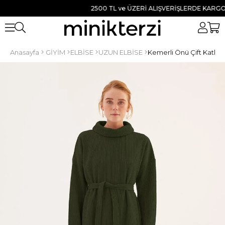
2500 TL ve ÜZERİ ALIŞVERİŞLERDE KARGO BED
Anasayfa
GİYİM
ELBİSE
UZUN ELBİSE
Kemerli Önü Çift Katlı E