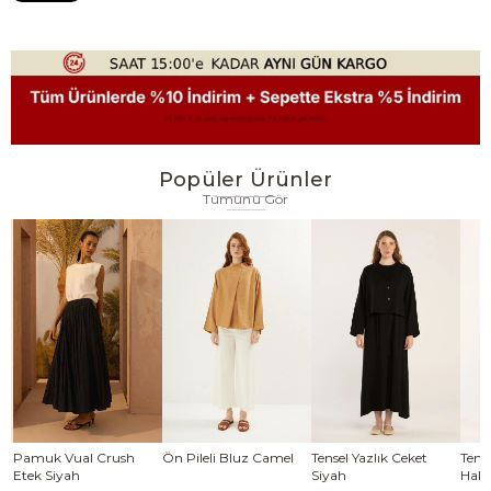
Popüler Ürünler
Tümünü Gör
se
Pamuk Vual Crush
Ön Pileli Bluz Camel
Tensel Yazlık Ceket
Tense
Etek Siyah
Siyah
Haki