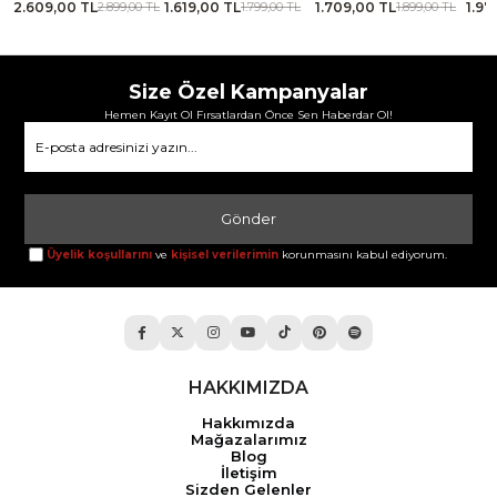
2.609,00 TL
1.619,00 TL
1.709,00 TL
1.97
TL
2.899,00 TL
1.799,00 TL
1.899,00 TL
Size Özel Kampanyalar
Hemen Kayıt Ol Fırsatlardan Önce Sen Haberdar Ol!
Gönder
Üyelik koşullarını
ve
kişisel verilerimin
korunmasını kabul ediyorum.
HAKKIMIZDA
Hakkımızda
Mağazalarımız
Blog
İletişim
Sizden Gelenler