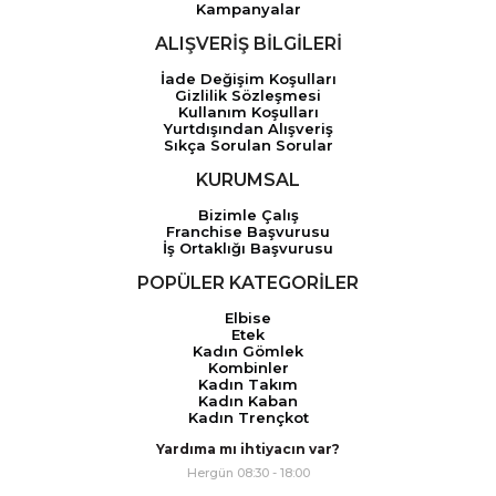
Kampanyalar
ALIŞVERİŞ BİLGİLERİ
İade Değişim Koşulları
Gizlilik Sözleşmesi
Kullanım Koşulları
Yurtdışından Alışveriş
Sıkça Sorulan Sorular
KURUMSAL
Bizimle Çalış
Franchise Başvurusu
İş Ortaklığı Başvurusu
POPÜLER KATEGORİLER
Elbise
Etek
Kadın Gömlek
Kombinler
Kadın Takım
Kadın Kaban
Kadın Trençkot
Yardıma mı ihtiyacın var?
Hergün 08:30 - 18:00