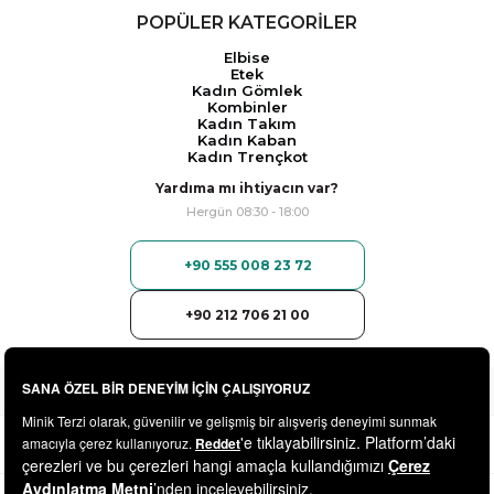
POPÜLER KATEGORİLER
Elbise
Etek
Kadın Gömlek
Kombinler
Kadın Takım
Kadın Kaban
Kadın Trençkot
Yardıma mı ihtiyacın var?
Hergün 08:30 - 18:00
+90 555 008 23 72
+90 212 706 21 00
© 2025
minikterzi.com
- Tüm Hakları Saklıdır.