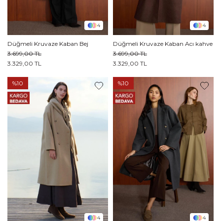
4
4
Düğmeli Kruvaze Kaban Bej
Düğmeli Kruvaze Kaban Acı kahve
3.699,00 TL
3.699,00 TL
3.329,00 TL
3.329,00 TL
%10
%10
4
4