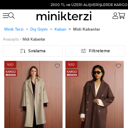
2500 TL ve ÜZERİ ALIŞVERİŞLERDE KARGO BEDAVA
Minik Terzi
Dış Giyim
Kaban
Midi Kabanlar
Anasayfa
Midi Kabanlar
Sıralama
Filtreleme
%10
%10