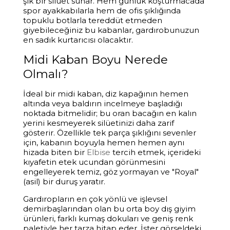
şık bir silüet sunar. Hem günlük koşturmacada
spor ayakkabılarla hem de ofis şıklığında
topuklu botlarla tereddüt etmeden
giyebileceğiniz bu kabanlar, gardırobunuzun
en sadık kurtarıcısı olacaktır.
Midi Kaban Boyu Nerede
Olmalı?
İdeal bir midi kaban, diz kapağının hemen
altında veya baldırın incelmeye başladığı
noktada bitmelidir; bu oran bacağın en kalın
yerini kesmeyerek silüetinizi daha zarif
gösterir. Özellikle tek parça şıklığını sevenler
için, kabanın boyuyla hemen hemen aynı
hizada biten bir
Elbise
tercih etmek, içerideki
kıyafetin etek ucundan görünmesini
engelleyerek temiz, göz yormayan ve "Royal"
(asil) bir duruş yaratır.
Gardıropların en çok yönlü ve işlevsel
demirbaşlarından olan bu orta boy dış giyim
ürünleri, farklı kumaş dokuları ve geniş renk
paletiyle her tarza hitap eder. İster görseldeki