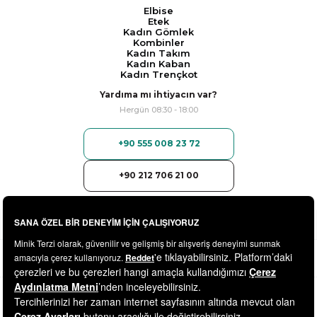
Elbise
Etek
Kadın Gömlek
Kombinler
Kadın Takım
Kadın Kaban
Kadın Trençkot
Yardıma mı ihtiyacın var?
Hergün 08:30 - 18:00
+90 555 008 23 72
+90 212 706 21 00
© 2025
minikterzi.com
- Tüm Hakları Saklıdır.