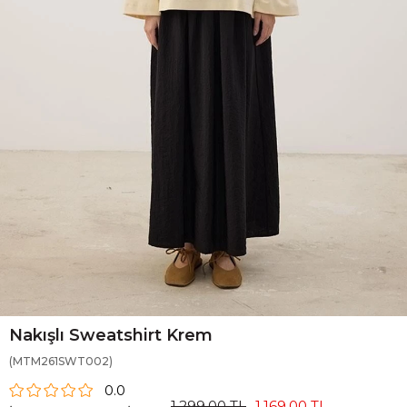
Nakışlı Sweatshirt Krem
(MTM261SWT002)
0.0
1.299,00 TL
1.169,00 TL