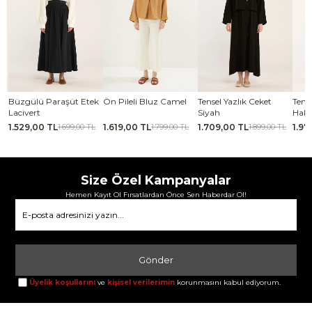
lü Paraşüt Etek
Ön Pileli Bluz Camel
Tensel Yazlık Ceket
Tensel Jile El
ert
Siyah
Haki
,00 TL
1.619,00 TL
1.709,00 TL
1.979,00 TL
1.699,00 TL
1.799,00 TL
1.899,00 TL
Size Özel Kampanyalar
Hemen Kayıt Ol Fırsatlardan Önce Sen Haberdar Ol!
Gönder
Üyelik koşullarını
ve
kişisel verilerimin
korunmasını kabul ediyorum.