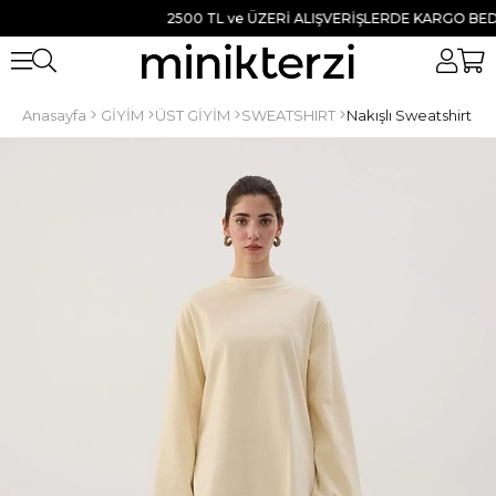
2500 TL ve ÜZERİ ALIŞVERİŞLERDE KARGO BEDAVA 
Anasayfa
GİYİM
ÜST GİYİM
SWEATSHIRT
Nakışlı Sweatshirt K