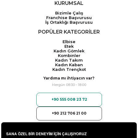
KURUMSAL
Bizimle Çalış
Franchise Başvurusu
İş Ortaklığı Başvurusu
POPÜLER KATEGORİLER
Elbise
Etek
Kadın Gömlek
Kombinler
Kadın Takım
Kadın Kaban
Kadın Trençkot
Yardıma mı ihtiyacın var?
Hergün 08:30 - 18:00
+90 555 008 23 72
+90 212 706 21 00