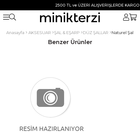
2500 TL ve ÜZERİ ALIŞVERİŞLERDE KARGO BE
Anasayfa
AKSESUAR
ŞAL & EŞARP
DÜZ ŞALLAR
Naturel Şal B
Benzer Ürünler