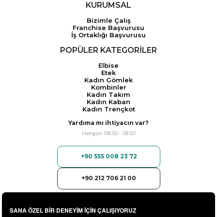
KURUMSAL
Bizimle Çalış
Franchise Başvurusu
İş Ortaklığı Başvurusu
POPÜLER KATEGORİLER
Elbise
Etek
Kadın Gömlek
Kombinler
Kadın Takım
Kadın Kaban
Kadın Trençkot
Yardıma mı ihtiyacın var?
Hergün 08:30 - 18:00
+90 555 008 23 72
+90 212 706 21 00