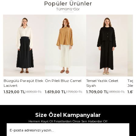
Popüler Ürünler
Tümünü Gör
se
Büzgülü Paraşüt Etek
Ön Pileli Bluz Camel
Tensel Yazlık Ceket
Taşl
Lacivert
Siyah
Jile 
1.529,00 TL
1.619,00 TL
1.709,00 TL
1.61
TL
1.699,00 TL
1.799,00 TL
1.899,00 TL
Size Özel Kampanyalar
Hemen Kayıt Ol Fırsatlardan Önce Sen Haberdar Ol!