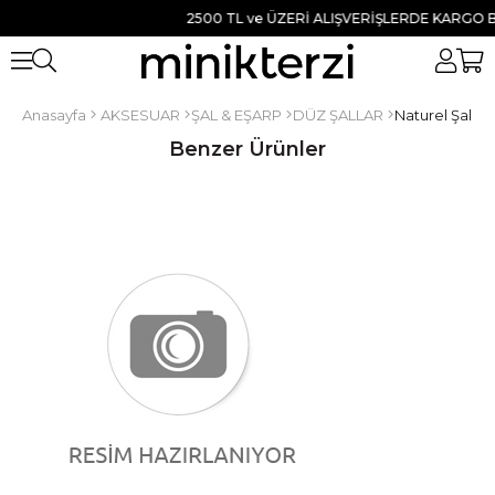
2500 TL ve ÜZERİ ALIŞVERİŞLERDE KARGO BED
Anasayfa
AKSESUAR
ŞAL & EŞARP
DÜZ ŞALLAR
Naturel Şal 
Benzer Ürünler