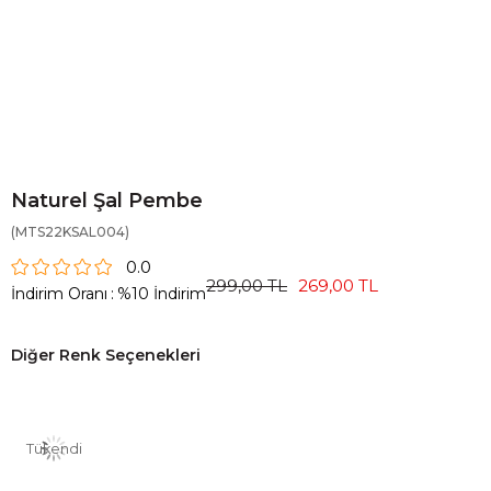
Naturel Şal Pembe
(MTS22KSAL004)
0.0
299,00 TL
269,00 TL
İndirim Oranı
:
%
10
İndirim
Diğer Renk Seçenekleri
Tükendi