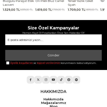
se
Büzgülü Paraşüt Etek
Ön Pileli Bluz Camel
Tensel Yazlık Ceket
Tense
Lacivert
Siyah
1.529,00 TL
1.619,00 TL
1.709,00 TL
1.97
TL
1.699,00 TL
1.799,00 TL
1.899,00 TL
Size Özel Kampanyalar
Hemen Kayıt Ol Fırsatlardan Önce Sen Haberdar Ol!
Gönder
Üyelik koşullarını
ve
kişisel verilerimin
korunmasını kabul ediyorum.
HAKKIMIZDA
Hakkımızda
Mağazalarımız
Blog