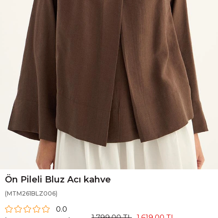
Ön Pileli Bluz Acı kahve
(MTM261BLZ006)
0.0
1.799,00 TL
1.619,00 TL