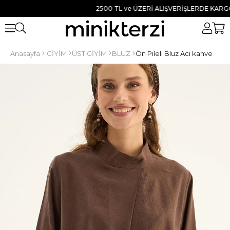
2500 TL ve ÜZERİ ALIŞVERİŞLERDE KARGO BED
Anasayfa
GİYİM
ÜST GİYİM
BLUZ
Ön Pileli Bluz Acı kahve