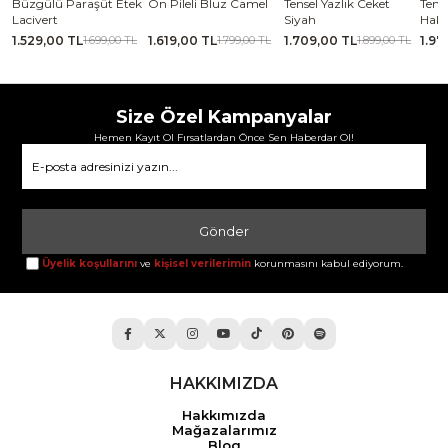
se
Büzgülü Paraşüt Etek
Ön Pileli Bluz Camel
Tensel Yazlık Ceket
Tense
Lacivert
Siyah
Haki
1.529,00 TL
1.619,00 TL
1.709,00 TL
1.97
TL
1.699,00 TL
1.799,00 TL
1.899,00 TL
Size Özel Kampanyalar
Hemen Kayıt Ol Fırsatlardan Önce Sen Haberdar Ol!
Gönder
Üyelik koşullarını
ve
kişisel verilerimin
korunmasını kabul ediyorum.
HAKKIMIZDA
Hakkımızda
Mağazalarımız
Blog