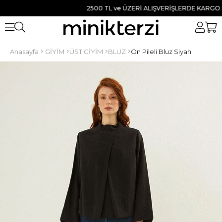
2500 TL ve ÜZERİ ALIŞVERİŞLERDE KARGO BEDAV
Anasayfa
GİYİM
ÜST GİYİM
BLUZ
Ön Pileli Bluz Siyah