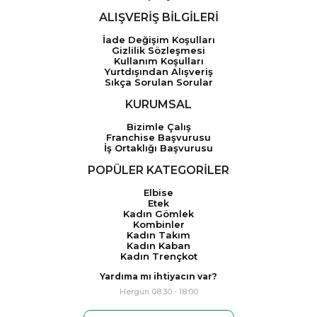
ALIŞVERİŞ BİLGİLERİ
İade Değişim Koşulları
Gizlilik Sözleşmesi
Kullanım Koşulları
Yurtdışından Alışveriş
Sıkça Sorulan Sorular
KURUMSAL
Bizimle Çalış
Franchise Başvurusu
İş Ortaklığı Başvurusu
POPÜLER KATEGORİLER
Elbise
Etek
Kadın Gömlek
Kombinler
Kadın Takım
Kadın Kaban
Kadın Trençkot
Yardıma mı ihtiyacın var?
Hergün 08:30 - 18:00