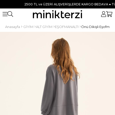
2500 TL ve ÜZERİ ALIŞVERİŞLERDE KARGO BEDAVA ● TÜM ÜR
Anasayfa
GİYİM
ALT GİYİM
EŞOFMANALTI
Önü Dikişli Eşofman A