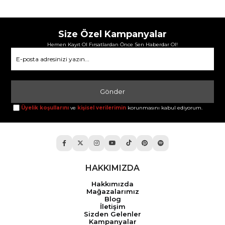
Size Özel Kampanyalar
Hemen Kayıt Ol Fırsatlardan Önce Sen Haberdar Ol!
Gönder
Üyelik koşullarını
ve
kişisel verilerimin
korunmasını kabul ediyorum.
HAKKIMIZDA
Hakkımızda
Mağazalarımız
Blog
İletişim
Sizden Gelenler
Kampanyalar