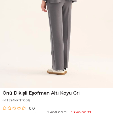
Önü Dikişli Eşofman Altı Koyu Gri
(MTS24KPNT001)
0.0
1.499,00 TL
1.349,00 TL