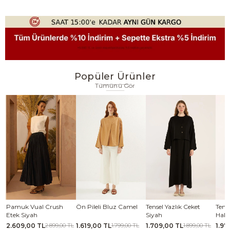
Popüler Ürünler
Tümünü Gör
Ön Pileli Bluz Camel
Tensel Yazlık Ceket
Tensel Jile Elbise Açık
Kabar
Siyah
Haki
Laciv
1.619,00 TL
1.709,00 TL
1.979,00 TL
2.06
TL
1.799,00 TL
1.899,00 TL
2.199,00 TL