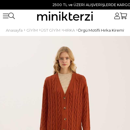
2500 TL ve ÜZERİ ALIŞVERİŞLERDE KARGO BED
Anasayfa
GİYİM
ÜST GİYİM
HIRKA
Örgü Motifli Hırka Kiremit