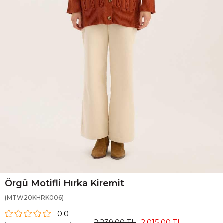
Örgü Motifli Hırka Kiremit
(MTW20KHRK006)
0.0
2.239,00 TL
2.015,00 TL