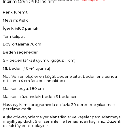
İndirim Oranı
:
%
10
İndirim
Renk: Kiremit
Mevsim: Kışlık
İçerik: %100 pamuk
Tam kalıptır.
Boy: ortalama 76 cm
Beden seçenekleri:
SM beden (34-38 uyumlu, göğüs: ... cm)
ML beden (40-44 uyumlu)
Not: Verilen ölçüler en küçük bedene aittir, bedenler arasında
ortalama 4 cm fark bulunmaktadır.
Manken boyu: 1.80 cm
Mankenin üzerindeki beden S bedendir.
Hassas yıkama programında en fazla 30 derecede yıkanması
gerekmektedir.
Kışlık koleksiyonlarda yer alan trikolar ve kaşeler pamuklanmaya
meyilli yapıdadır. Sivri zeminler ile temasından kaçınınız. Düzenli
olarak tüylerini toplayınız.