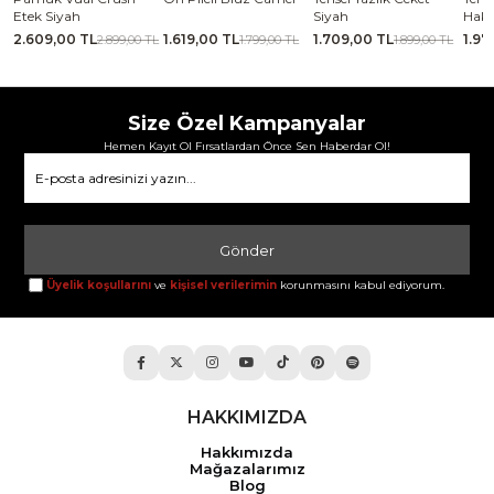
Etek Siyah
Siyah
Haki
2.609,00 TL
1.619,00 TL
1.709,00 TL
1.97
TL
2.899,00 TL
1.799,00 TL
1.899,00 TL
Size Özel Kampanyalar
Hemen Kayıt Ol Fırsatlardan Önce Sen Haberdar Ol!
Gönder
Üyelik koşullarını
ve
kişisel verilerimin
korunmasını kabul ediyorum.
HAKKIMIZDA
Hakkımızda
Mağazalarımız
Blog