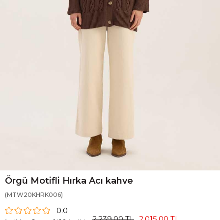
Örgü Motifli Hırka Acı kahve
(MTW20KHRK006)
0.0
2.239,00 TL
2.015,00 TL