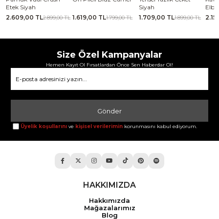
Etek Siyah
Siyah
Elbi
2.609,00 TL
1.619,00 TL
1.709,00 TL
2.15
TL
2.899,00 TL
1.799,00 TL
1.899,00 TL
Size Özel Kampanyalar
Hemen Kayıt Ol Fırsatlardan Önce Sen Haberdar Ol!
Gönder
Üyelik koşullarını
ve
kişisel verilerimin
korunmasını kabul ediyorum.
HAKKIMIZDA
Hakkımızda
Mağazalarımız
Blog