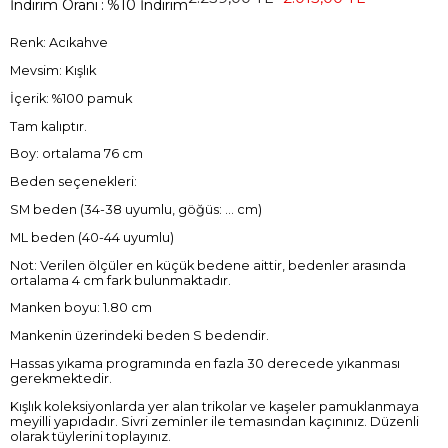
İndirim Oranı
:
%
10
İndirim
Renk: Acıkahve
Mevsim: Kışlık
İçerik: %100 pamuk
Tam kalıptır.
Boy: ortalama 76 cm
Beden seçenekleri:
SM beden (34-38 uyumlu, göğüs: ... cm)
ML beden (40-44 uyumlu)
Not: Verilen ölçüler en küçük bedene aittir, bedenler arasında
ortalama 4 cm fark bulunmaktadır.
Manken boyu: 1.80 cm
Mankenin üzerindeki beden S bedendir.
Hassas yıkama programında en fazla 30 derecede yıkanması
gerekmektedir.
Kışlık koleksiyonlarda yer alan trikolar ve kaşeler pamuklanmaya
meyilli yapıdadır. Sivri zeminler ile temasından kaçınınız. Düzenli
olarak tüylerini toplayınız.