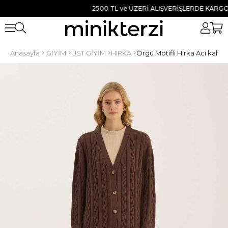
2500 TL ve ÜZERİ ALIŞVERİŞLERDE KARGO BED
Anasayfa
GİYİM
ÜST GİYİM
HIRKA
Örgü Motifli Hırka Acı kahve