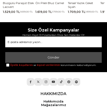
se
Büzgülü Paraşüt Etek
Ön Pileli Bluz Camel
Tensel Yazlık Ceket
Tense
Lacivert
Siyah
1.529,00 TL
1.619,00 TL
1.709,00 TL
1.97
TL
1.699,00 TL
1.799,00 TL
1.899,00 TL
Size Özel Kampanyalar
Hemen Kayıt Ol Fırsatlardan Önce Sen Haberdar Ol!
Gönder
Üyelik koşullarını
ve
kişisel verilerimin
korunmasını kabul ediyorum.
HAKKIMIZDA
Hakkımızda
Mağazalarımız